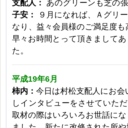
支配人：
あのグリーンも芝の張
子安：
９月になれば、Ａグリ
なり、益々会員様のご満足度も
早々お時間とって頂きましてあ
た。
平成19年6月
柿内：
今日は村松支配人にお会
しインタビューをさせていただ
取材の際はいろいろお世話にな
ました。新たに改修された所や