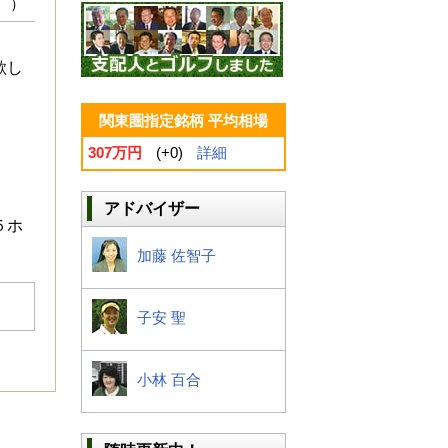
 ）
欲し
関東圏指定銘柄 平均相場
307万円
(+0)
詳細
アドバイザー
５ホ
加藤 佐智子
子安 聖
小林 百合