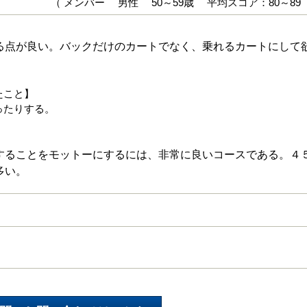
（ メンバー 男性 50～59歳 平均スコア：80～89
る点が良い。バックだけのカートでなく、乗れるカートにして
たこと】
ったりする。
することをモットーにするには、非常に良いコースである。４
多い。