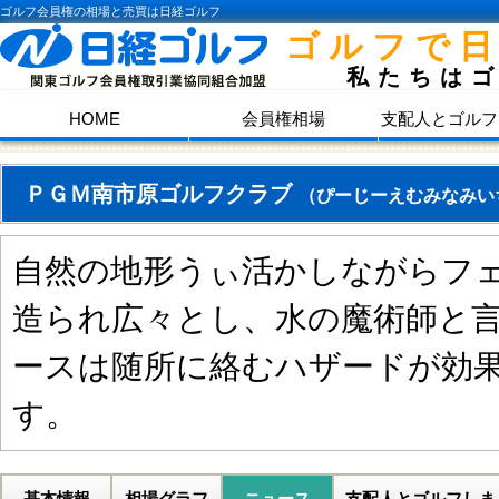
ゴルフ会員権の相場と売買は日経ゴルフ
ゴルフで
私たちは
HOME
会員権相場
支配人とゴルフ
ＰＧＭ南市原ゴルフクラブ
（ぴーじーえむみなみい
自然の地形うぃ活かしながらフ
造られ広々とし、水の魔術師と
ースは随所に絡むハザードが効
す。
基本情報
相場グラフ
ニュース
支配人とゴルフしま