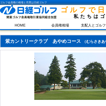
ゴルフ会員権の相場と売買は日経ゴルフ
ゴルフで
私たちは
HOME
会員権相場
支配人とゴルフ
紫カントリークラブ あやめコース
（むらさきあ