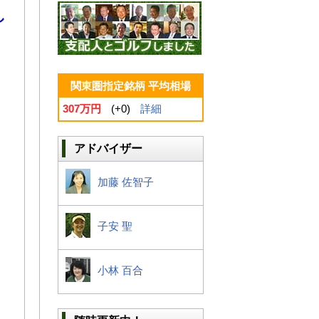
し
関東圏指定銘柄 平均相場
307万円
(+0)
詳細
アドバイザー
加藤 佐智子
子安 聖
小林 百合