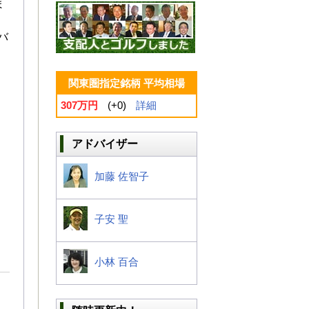
ま
バ
関東圏指定銘柄 平均相場
307万円
(+0)
詳細
アドバイザー
加藤 佐智子
子安 聖
小林 百合