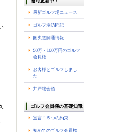
随時更新中！
最新ゴルフ場ニュース
ゴルフ場訪問記
い
圏央道開通情報
50万・100万円のゴルフ
会員権
お客様とゴルフしまし
た
井戸端会議
ゴルフ会員権の基礎知識
久
宣言！５つの約束
。
初めてのゴルフ会員権