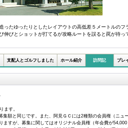
造ったゆったりとしたレイアウトの高低差５メートルのフ
び伸びとショットが打てるが攻略ルートを誤ると罠が待っ
支配人とゴルフしました
ホール紹介
訪問記
プレ
。
おります。
の募集額と同じです。また、阿見ＧＣには2種類の会員権（ニュ
ますが、募集に関してはオリジナル会員権（年会費が54,000