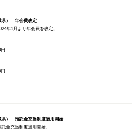
城県） 年会費改定
24年1月より年会費を改定。
0円
0円
城県） 預託金充当制度適用開始
預託金充当制度適用開始。