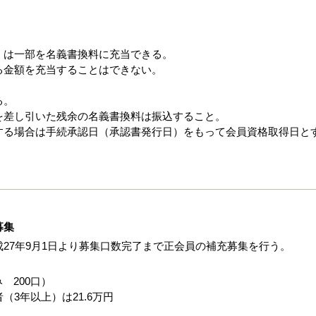
くは一部を名義書換料に充当できる。
る金額を充当することはできない。
る。
を差し引いた残余の名義書換料は振込すること。
する場合は手続承認日（承認書発行日）をもって会員資格取得日と
募集
27年9月1日より募集口数完了まで正会員の補充募集を行う。
 200口）
3年以上）は21.6万円