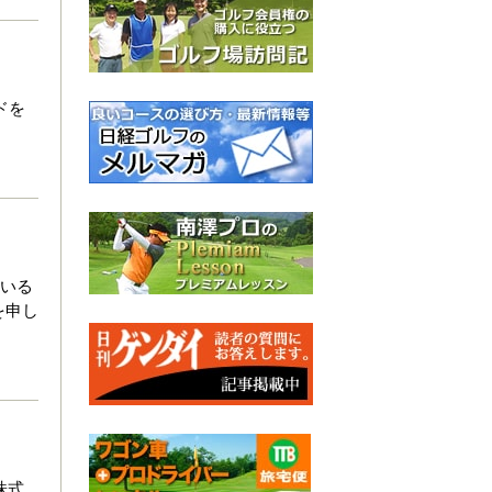
ドを
ている
を申し
株式