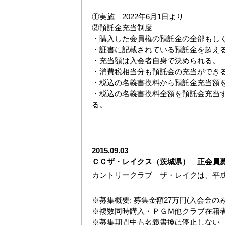
①実施 2022年6月1日より
②預託金充当制度
・購入した会員権の預託金の全部もし
・証書に記載されている預託金を超え
・充当額は入会者自身で決められる。
・消費税相当分も預託金の充当ができ
・税込の名義書換料から預託金充当額
・税込の名義書換料全額を預託金充当
る。
2015.09.03
ＣＣザ・レイクス（茨城県） 正会員
カントリークラブ ザ・レイクは、平成
※募集概要: 募集金額27万円(入会金のみ
※複数同時購入・ＰＧＭ他クラブ在籍者（
※募集期間中も名義書換は停止しない