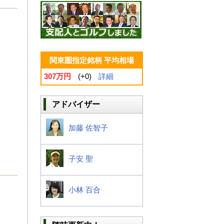
関東圏指定銘柄 平均相場
307万円
(+0)
詳細
アドバイザー
加藤 佐智子
子安 聖
小林 百合