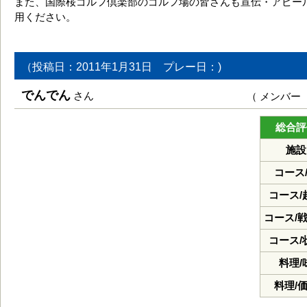
また、国際桜ゴルフ倶楽部のゴルフ場の皆さんも宣伝・アピー
用ください。
（投稿日：2011年1月31日 プレー日：)
でんでん
さん
（ メンバー
総合評
施設
コース
コース/
コース/
コース/
料理/
料理/