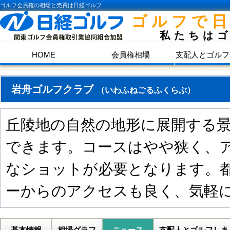
ゴルフ会員権の相場と売買は日経ゴルフ
ゴルフで
私たちは
HOME
会員権相場
支配人とゴルフ
岩舟ゴルフクラブ
（いわふねごるふくらぶ）
丘陵地の自然の地形に展開する
できます。コースはやや狭く、
なショットが必要となります。
ーからのアクセスも良く、気軽
基本情報
相場グラフ
ニュース
支配人とゴルフしま