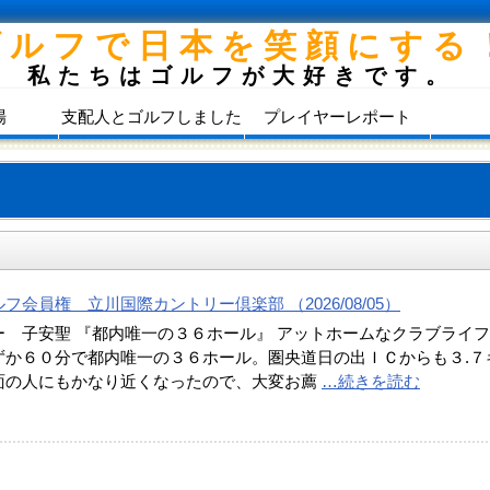
ゴルフで日本を笑顔にする
私たちはゴルフが大好きです。
場
支配人とゴルフしました
プレイヤーレポート
フ会員権 立川国際カントリー倶楽部 （2026/08/05）
ー 子安聖 『都内唯一の３６ホール』 アットホームなクラブライ
ずか６０分で都内唯一の３６ホール。圏央道日の出ＩＣからも３.７
面の人にもかなり近くなったので、大変お薦
…続きを読む