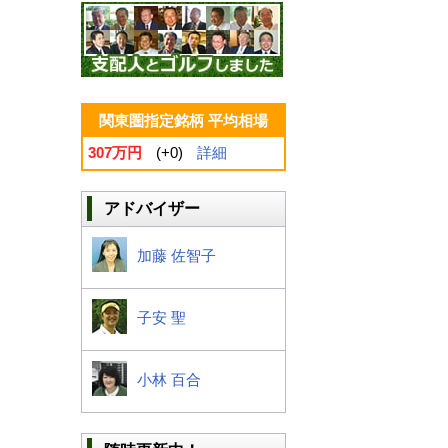
関東圏指定銘柄 平均相場
307万円
(+0)
詳細
アドバイザー
加藤 佐智子
子安 聖
小林 百合