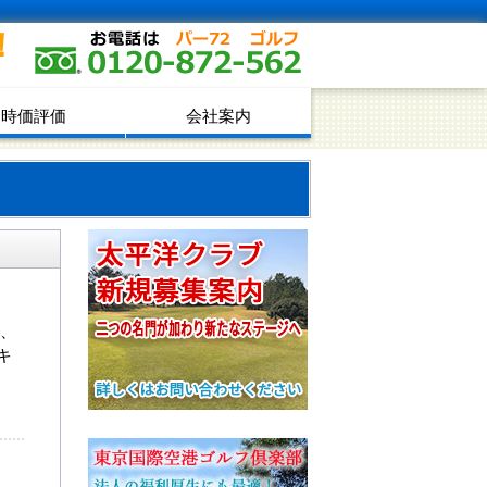
！
時価評価
会社案内
フ、
キ