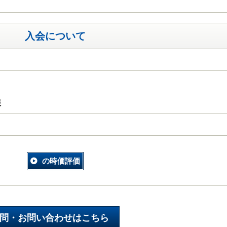
入会について
報
の時価評価