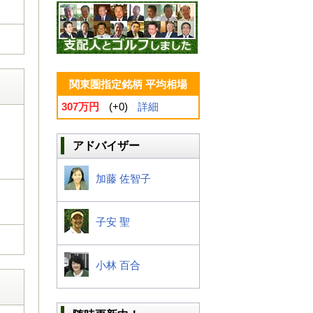
関東圏指定銘柄 平均相場
307万円
(+0)
詳細
アドバイザー
加藤 佐智子
子安 聖
小林 百合