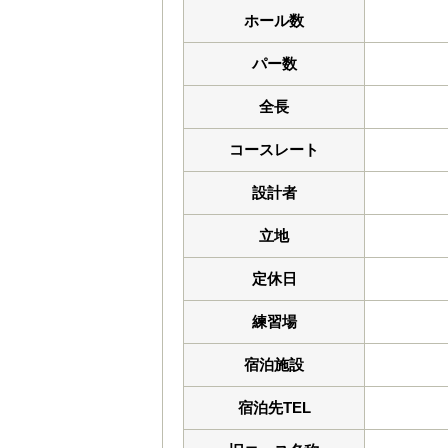
ホール数
パー数
全長
コースレート
設計者
立地
定休日
練習場
宿泊施設
宿泊先TEL