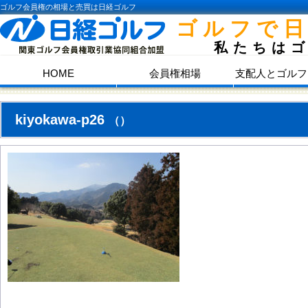
ゴルフ会員権の相場と売買は日経ゴルフ
ゴルフで
私たちは
HOME
会員権相場
支配人とゴルフ
kiyokawa-p26
（）