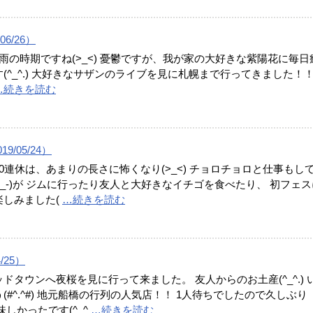
06/26）
の時期ですね(>_<) 憂鬱ですが、我が家の大好きな紫陽花に毎日
(^_^.) 大好きなサザンのライブを見に札幌まで行ってきました！！
…続きを読む
9/05/24）
0連休は、あまりの長さに怖くなり(>_<) チョロチョロと仕事もし
-_-)が ジムに行ったり友人と大好きなイチゴを食べたり、 初フェス
楽しみました(
…続きを読む
4/25）
ドタウンへ夜桜を見に行って来ました。 友人からのお土産(^_^.) 
(#^.^#) 地元船橋の行列の人気店！！ 1人待ちでしたので久しぶり
味しかったです(^_^
…続きを読む