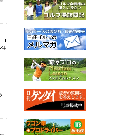
・1
今年
ク