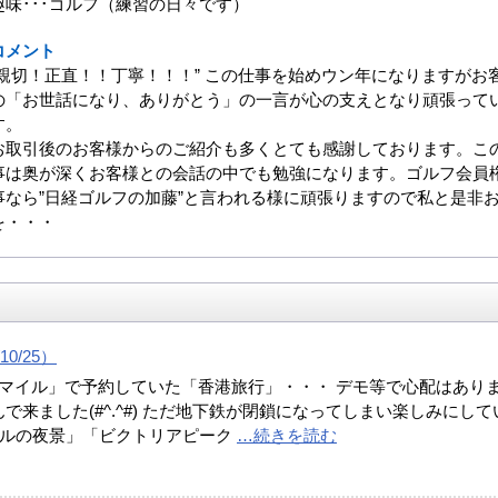
趣味･･･ゴルフ（練習の日々です）
コメント
”親切！正直！！丁寧！！！” この仕事を始めウン年になりますがお
の「お世話になり、ありがとう」の一言が心の支えとなり頑張って
す。
お取引後のお客様からのご紹介も多くとても感謝しております。こ
事は奥が深くお客様との会話の中でも勉強になります。ゴルフ会員
事なら”日経ゴルフの加藤”と言われる様に頑張りますので私と是非
を・・・
10/25）
「マイル」で予約していた「香港旅行」・・・ デモ等で心配はあり
で来ました(#^.^#) ただ地下鉄が閉鎖になってしまい楽しみにして
万ドルの夜景」「ビクトリアピーク
…続きを読む