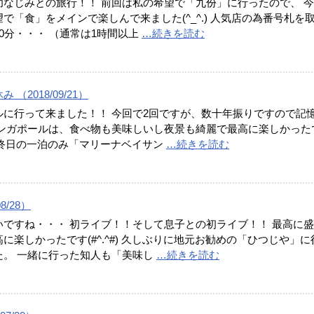
幼なじみとの旅行！！ 前回は私の希望で「九份」に行ったので、 
で「食」をメインで楽しんで来ました(^_^.) 人気店の為番号札を
0分・・・ （通常は1時間以上
…続きを読む
（2018/09/21）
ルに行って来ました！！ 今回で2回ですが、数十年振りですので記
シンガポールは、食べ物も美味しいし夜景も綺麗で最高に楽しかった
#) 最終日の一泊のみ「マリーナベイサン
…続きを読む
08/28）
いですね・・・ 初ライブ！！そして息子との初ライブ！！ 最高に
に楽しかったです(#^.^#) 久しぶりに地元お勧めの「ひつじや」に
た。 一緒に行った知人も「美味し
…続きを読む