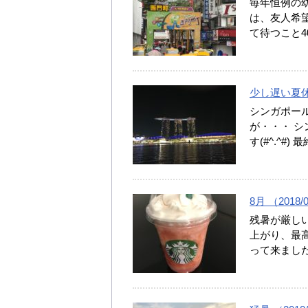
毎年恒例の
は、友人希望
て待つこと4
少し遅い夏休み 
シンガポー
が・・・ 
す(#^.^
8月 （2018/
残暑が厳し
上がり、最高
って来まし