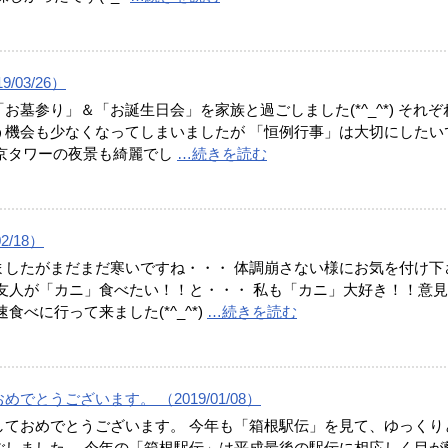
/03/26）
お墓参り」＆「お誕生日会」を家族と過ごしました(*^_^*) それぞ
う機会も少なくなってしまいましたが 「恒例行事」は大切にしたい
) 東京タワーの夜景も綺麗でし
…続きを読む
02/18）
ましたがまだまだ寒いですね・・・ 体調崩さない様にお気を付け下
日友人が「カニ」食べたい！！と・・・ 私も「カニ」大好き！！意
速食べに行って来ました(*^_^*)
…続きを読む
でとうございます。 （2019/01/08）
しておめでとうございます。 今年も「箱根駅伝」を見て、ゆっくり
ごしました。 今年の「箱根駅伝」は平成最後の駅伝に相応しく目が