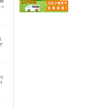
今回
取っ
憶
で
盛り
行