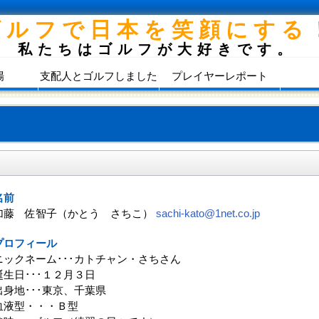
ゴルフで日本を笑顔にする
私たちはゴルフが大好きです。
場
支配人とゴルフしました
プレイヤーレポート
名前
加藤 佐智子（かとう さちこ）
sachi-kato@1net.co.jp
プロフィール
ニックネーム･･･カトチャン・さちさん
誕生日･･･１２月３日
出身地･･･東京、千葉県
血液型・・・Ｂ型