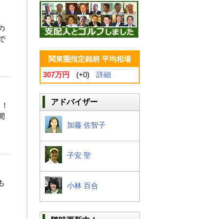
の
で
関東圏指定銘柄 平均相場
307万円
(+0)
詳細
アドバイザー
！！
間
加藤 佐智子
子安 聖
も
小林 百合