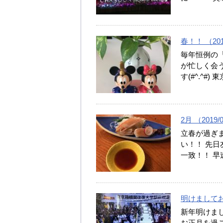
春！！ （2019
毎年恒例の「
が忙しく会
す(#^.^#
2月 （2019/
立春が過ぎ
い！！ 先
一致！！ 早
明けましておめ
新年明けま
お正月を過