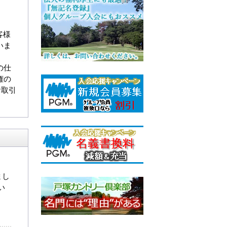
客様
いま
の仕
権の
お取引
まし
い