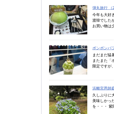
弾丸旅行 （20
今年も大好き
渡韓でした
お買い物は少
ボンボンパフェ 
まだまだ猛暑
またまた「ボ
限定ですが
浜離宮恩師庭園 
久しぶりに大
美味しかっ
を・・・ 