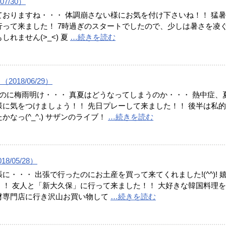
07/30）
ておりますね・・・ 体調崩さない様にお気を付け下さいね！！ 猛
行って来ました！ 7時過ぎのスタートでしたので、少しは暑さを凌
しれません(>_<) 夏
…続きを読む
2018/06/29）
なのに梅雨明け・・・ 真夏はどうなってしまうのか・・・ 熱中症、
様に気をつけましょう！！ 先日プレーして来ました！！ 後半は私
かなっ(^_^.) サザンのライブ！
…続きを読む
8/05/28）
に・・・ 出張で行ったのにお土産を買って来てくれました!(^^)! 
！！ 友人と「新大久保」に行って来ました！！ 大好きな韓国料理
材専門店に行き沢山お買い物して
…続きを読む