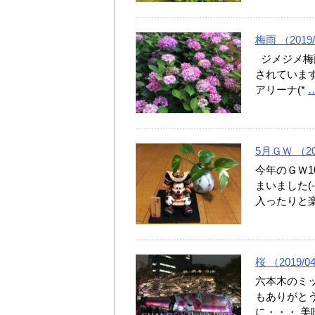
梅雨 （2019/
ジメジメ梅雨
されています
アリーナ(*
5月ＧＷ （201
今年のＧＷ1
まいました(
入ったりと
桜 （2019/0
六本木のミッ
もありがとう
に・・・ 美