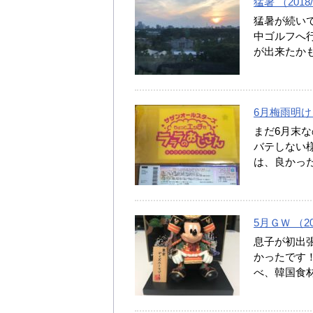
猛暑 （2018/
猛暑が続い
中ゴルフへ
が出来たかも
6月梅雨明け （
まだ6月末
バテしない
は、良かった
5月ＧＷ （201
息子が初出張
かったです
べ、韓国食