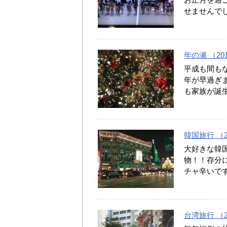
せませんで
年の瀬 （2018
平成も間もな
年が早過ぎま
も家族が誕
韓国旅行 （20
大好きな韓国
物！！存分に
チャ辛いで
台湾旅行 （20