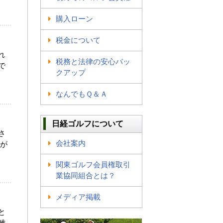
購入ローン
税金について
れ
税務と法律の安心バッ
で
クアップ
なんでもＱ＆Ａ
日経ゴルフについて
さ
会社案内
見が
関東ゴルフ会員権取引
業協同組合とは？
メディア掲載
と
離