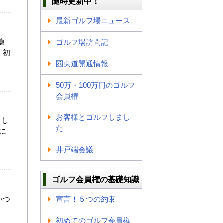
随時更新中！
最新ゴルフ場ニュース
癒
ゴルフ場訪問記
 初
圏央道開通情報
50万・100万円のゴルフ
会員権
お客様とゴルフしまし
てし
た
に
井戸端会議
ゴルフ会員権の基礎知識
いつ
宣言！５つの約束
初めてのゴルフ会員権