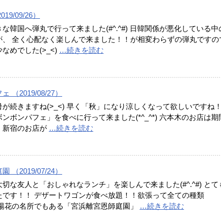
19/09/26）
な韓国へ弾丸で行って来ました(#^.^#) 日韓関係が悪化している中
が、 全く心配なく楽しんで来ました！！が相変わらずの弾丸ですの
なめでした(>_<)
…続きを読む
（2019/08/27）
が続きますね(>_<) 早く「秋」になり涼しくなって欲しいですね
ンボンパフェ」を食べに行って来ました(*^_^*) 六本木のお店は期
、新宿のお店が
…続きを読む
（2019/07/24）
切な友人と「おしゃれなランチ」を楽しんで来ました(#^.^#) とて
たです！！ デザートワゴンが食べ放題！！欲張って全ての種類
紫陽花の名所でもある「宮浜離宮恩師庭園」
…続きを読む