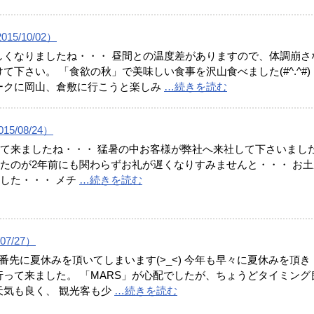
15/10/02）
しくなりましたね・・・ 昼間との温度差がありますので、体調崩さ
て下さい。 「食欲の秋」で美味しい食事を沢山食べました(#^.^#)
ークに岡山、倉敷に行こうと楽しみ
…続きを読む
5/08/24）
て来ましたね・・・ 猛暑の中お客様が弊社へ来社して下さいまし
たのが2年前にも関わらずお礼が遅くなりすみませんと・・・ お土
した・・・ メチ
…続きを読む
07/27）
番先に夏休みを頂いてしまいます(>_<) 今年も早々に夏休みを頂き
行って来ました。 「MARS」が心配でしたが、ちょうどタイミング
天気も良く、 観光客も少
…続きを読む