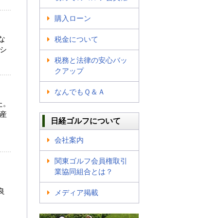
購入ローン
な
税金について
 シ
税務と法律の安心バッ
クアップ
なんでもＱ＆Ａ
た。
産
日経ゴルフについて
会社案内
関東ゴルフ会員権取引
業協同組合とは？
良
メディア掲載