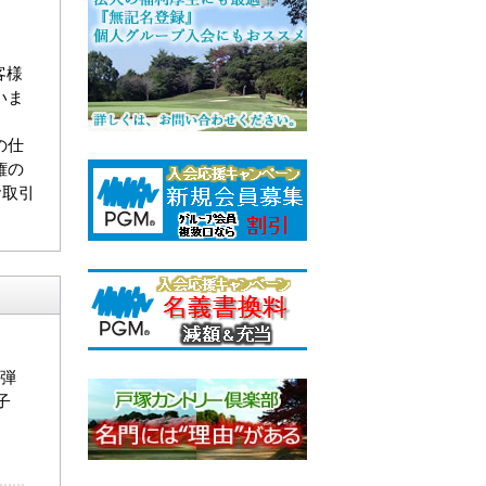
客様
いま
の仕
権の
お取引
に弾
子