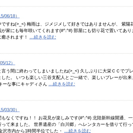
/06/18）
ですね(>_<) 梅雨は、ジメジメして好きではありませんが、 紫陽
が家にも毎年咲いてくれます(#^.^#) 部屋にも切り花で置いてあり
に癒されます！
…続きを読む
05/12）
言う間に終わってしまいましたね(>_<) 久しぶりに大栄ＣＣでプ
ました。 いつも楽しい三谷支配人とご一緒で、楽しいプレーが出来
ッキーな事にキャディさん
…続きを読む
/03/30）
もなくですね！！ お花見が楽しみです(#^.^#) 北陸新幹線開通、
行って来ました。 世界遺産の「白川郷」へレンタカーを借りて行っ
 金沢市内から1時間半位でした・
…続きを読む