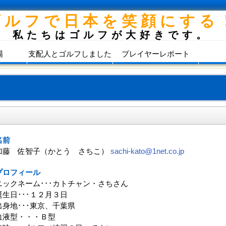
ゴルフで日本を笑顔にする
私たちはゴルフが大好きです。
場
支配人とゴルフしました
プレイヤーレポート
名前
加藤 佐智子（かとう さちこ）
sachi-kato@1net.co.jp
プロフィール
ニックネーム･･･カトチャン・さちさん
誕生日･･･１２月３日
出身地･･･東京、千葉県
血液型・・・Ｂ型