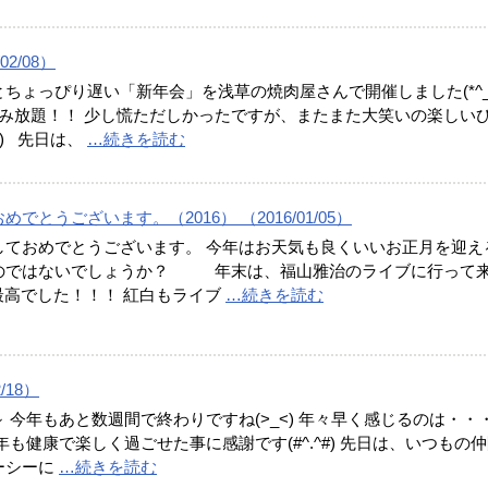
02/08）
ちょっぴり遅い「新年会」を浅草の焼肉屋さんで開催しました(*^_^
飲み放題！！ 少し慌ただしかったですが、またまた大笑いの楽しい
^#) 先日は、
…続きを読む
でとうございます。（2016） （2016/01/05）
しておめでとうございます。 今年はお天気も良くいいお正月を迎え
のではないでしょうか？ 年末は、福山雅治のライブに行って
^#)最高でした！！！ 紅白もライブ
…続きを読む
/18）
 今年もあと数週間で終わりですね(>_<) 年々早く感じるのは・・
年も健康で楽しく過ごせた事に感謝です(#^.^#) 先日は、いつもの
ーシーに
…続きを読む