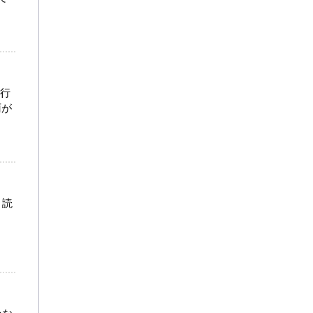
に行
雨が
 読