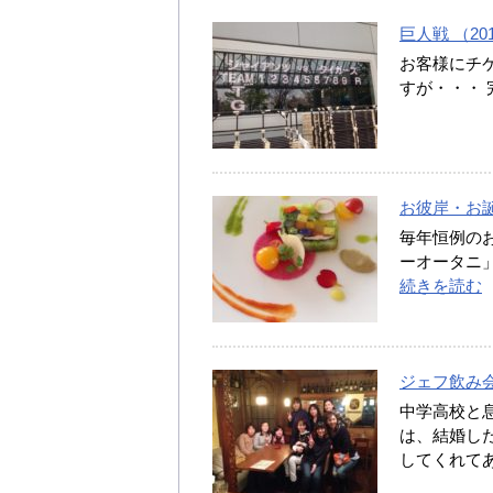
巨人戦 （2016
お客様にチ
すが・・・ 
お彼岸・お誕生
毎年恒例のお
ーオータニ
続きを読む
ジェフ飲み会 （
中学高校と
は、結婚した
してくれてあり