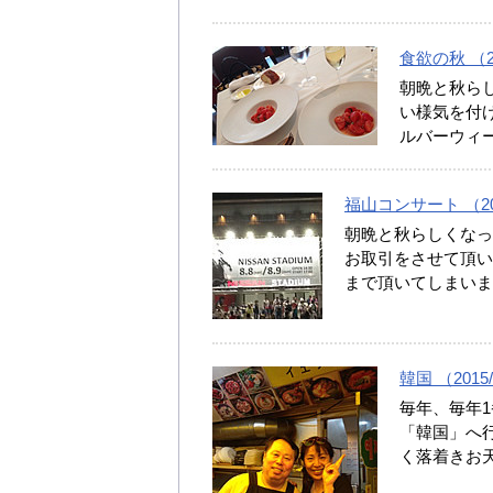
食欲の秋 （20
朝晩と秋ら
い様気を付け
ルバーウィ
福山コンサート （201
朝晩と秋らしくなっ
お取引をさせて頂い
まで頂いてしまいま
韓国 （2015/
毎年、毎年1
「韓国」へ
く落着きお