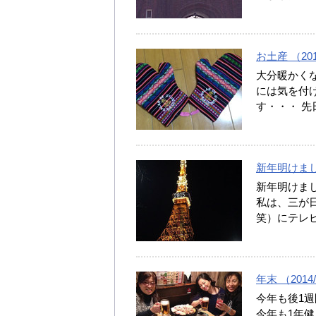
お土産 （2015
大分暖かく
には気を付け
す・・・ 
新年明けまして
新年明けま
私は、三が
笑）にテレ
年末 （2014/
今年も後1
今年も1年健