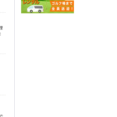
理
ま
？
）
で