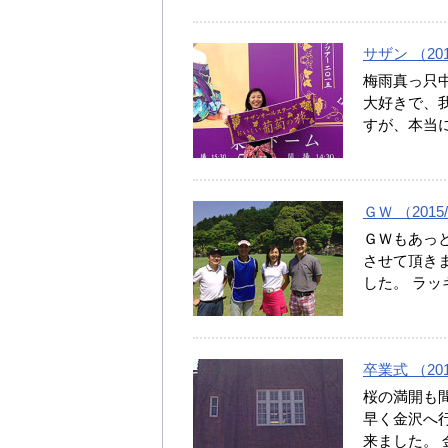
サザン （2015
梅雨真っ只中
大好きで、我
すが、本当
ＧＷ （2015/
ＧＷもあっと
させて頂き
した。 ラ
卒業式 （2015
桜の満開も間
早く金沢へ
来ました。