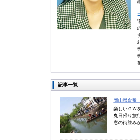
記事一覧
岡山県倉敷 （2
楽しいＧＷ
丸日帰り旅行
窓の街並みが