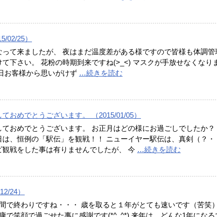
/02/25）
なって来ましたが、 夜はまだ温度差がある様ですので皆様も体調管
て下さい。 花粉の時期到来ですね(>_<) マスクが手放せなくなり
先日お客様から思いがけず
…続きを読む
おめでとうございます。 （2015/01/05）
しておめでとうございます。 お正月はどの様にお過ごしでしたか
日は、恒例の「駅伝」を観戦！！ ニューイヤー駅伝は、真剣（？・
ビ観戦をした事は有りませんでしたが、 今
…続きを読む
12/24）
週間で終わりですね・・・ 歳を取ると１年がとても速いです（苦笑
康で笑顔で過ごせた事に感謝です(*^_^*) 来年は、どんな1年になる