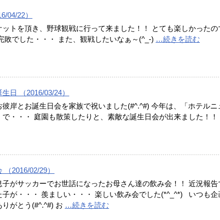
/04/22）
ケットを頂き、野球観戦に行って来ました！！ とても楽しかったの
完敗でした・・・ また、観戦したいなぁ～(^_-)
…続きを読む
日 （2016/03/24）
彼岸とお誕生日会を家族で祝いました(#^.^#) 今年は、「ホテルニ
」で・・・ 庭園も散策したりと、素敵な誕生日会が出来ました！！
2016/02/29）
息子がサッカーでお世話になったお母さん達の飲み会！！ 近況報告
子が・・・ 羨ましい・・・ 楽しい飲み会でした(*^_^*) いつも企
がとう(#^.^#) お
…続きを読む