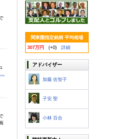
で
関東圏指定銘柄 平均相場
307万円
(+0)
詳細
アドバイザー
ュ
…
加藤 佐智子
子安 聖
で
小林 百合
画