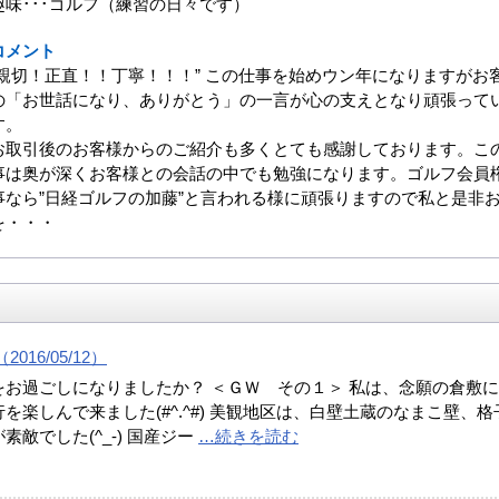
趣味･･･ゴルフ（練習の日々です）
コメント
”親切！正直！！丁寧！！！” この仕事を始めウン年になりますがお
の「お世話になり、ありがとう」の一言が心の支えとなり頑張って
す。
お取引後のお客様からのご紹介も多くとても感謝しております。こ
事は奥が深くお客様との会話の中でも勉強になります。ゴルフ会員
事なら”日経ゴルフの加藤”と言われる様に頑張りますので私と是非
を・・・
016/05/12）
をお過ごしになりましたか？ ＜ＧＷ その１＞ 私は、念願の倉敷
を楽しんで来ました(#^.^#) 美観地区は、白壁土蔵のなまこ壁、格
素敵でした(^_-) 国産ジー
…続きを読む