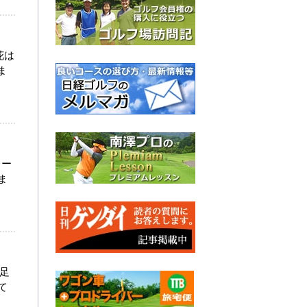
花は
ま
レー
ま
一足
て