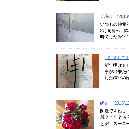
北海道 （2016/
いつもの仲間と
2時間食べ、
時でした(#^.
明けましておめ
新年明けま
事が出来た
した(#^.
師走 （2015/12
師走ですねぇ～
歳？？？？ 今
とディズーニ