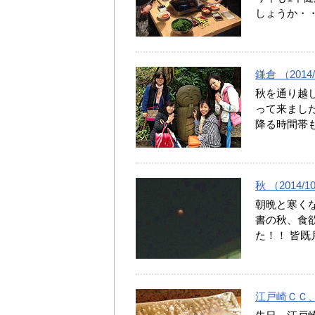
しょうか・
鎌倉 （2014/
秋を通り越
って来ました
降る時間帯
秋 （2014/1
朝晩と寒くな
書の秋、食欲
た！！ 皆
江戸崎ＣＣ、お