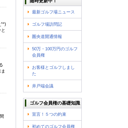
随時更新中！
最新ゴルフ場ニュース
*)
ゴルフ場訪問記
ひと
圏央道開通情報
50万・100万円のゴルフ
会員権
る
お客様とゴルフしまし
来ま
た
井戸端会議
ゴルフ会員権の基礎知識
・
宣言！５つの約束
仲間
初めてのゴルフ会員権