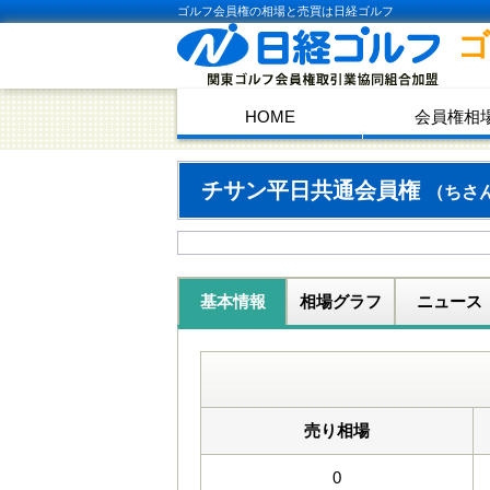
ゴルフ会員権の相場と売買は日経ゴルフ
HOME
会員権相
チサン平日共通会員権
（ちさ
基本情報
相場グラフ
ニュース
売り相場
0