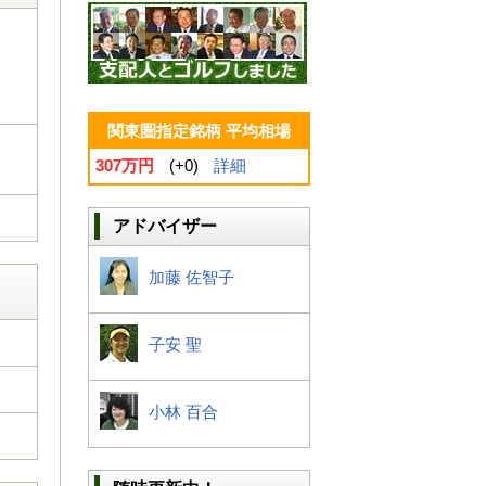
関東圏指定銘柄 平均相場
307万円
(+0)
詳細
アドバイザー
加藤 佐智子
子安 聖
小林 百合