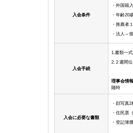
・外国籍入
入会条件
・年齢20
・推薦者
・法人⇔
1.書類一
2.２週間
入会手続
理事会情
随時
・顔写真2枚
・住民票（
入会に必要な書類
・登記簿