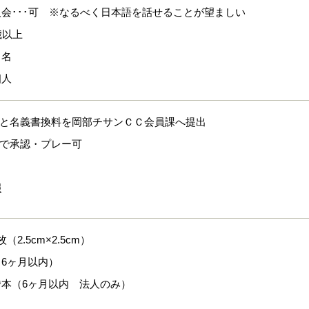
会･･･可 ※なるべく日本語を話せることが望ましい
歳以上
１名
個人
式と名義書換料を岡部チサンＣＣ会員課へ提出
位で承認・プレー可
報
（2.5cm×2.5cm）
6ヶ月以内）
謄本（6ヶ月以内 法人のみ）