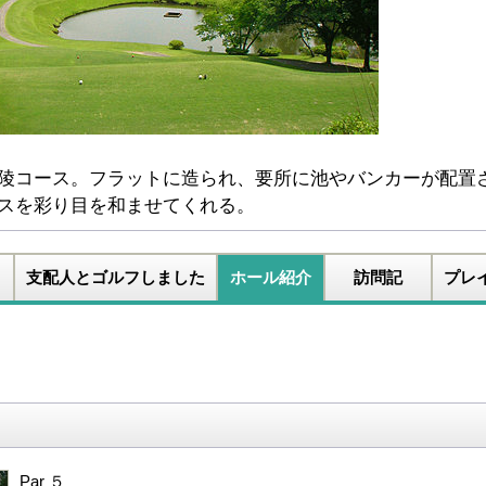
陵コース。フラットに造られ、要所に池やバンカーが配置
スを彩り目を和ませてくれる。
支配人とゴルフしました
ホール紹介
訪問記
プレ
Par ５