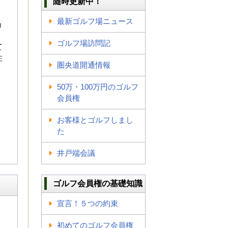
随時更新中！
最新ゴルフ場ニュース
ョ
、
ゴルフ場訪問記
て
注
圏央道開通情報
50万・100万円のゴルフ
会員権
お客様とゴルフしまし
た
井戸端会議
ゴルフ会員権の基礎知識
宣言！５つの約束
初めてのゴルフ会員権