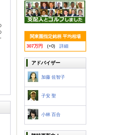
の
の
関東圏指定銘柄 平均相場
ナ
307万円
(+0)
詳細
アドバイザー
加藤 佐智子
子安 聖
小林 百合