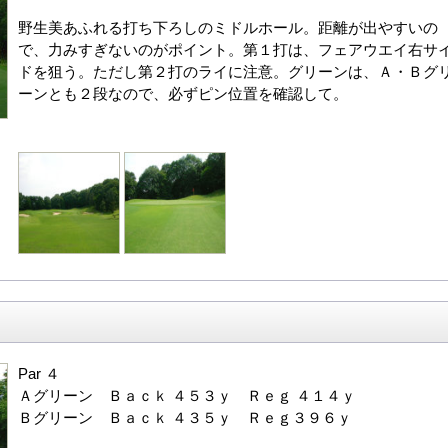
野生美あふれる打ち下ろしのミドルホール。距離が出やすいの
で、力みすぎないのがポイント。第１打は、フェアウエイ右サ
ドを狙う。ただし第２打のライに注意。グリーンは、Ａ・Ｂグ
ーンとも２段なので、必ずピン位置を確認して。
Par ４
Ａグリーン Ｂａｃｋ ４５３ｙ Ｒｅｇ ４１４ｙ
Ｂグリーン Ｂａｃｋ ４３５ｙ Ｒｅｇ３９６ｙ