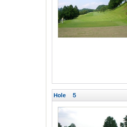
Hole ５