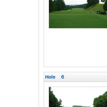
Hole ６