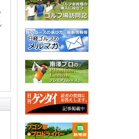
テ
ミ
グ