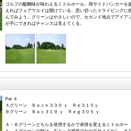
ゴルフの醍醐味が味わえるミドルホール。両サイドバンカーを
えればフェアウエイは開けている。思い切ったドライビングに
んでみよう。グリーンはやさしいので、セカンド地点でアイア
が手にできればチャンスは見えてくる。
Par ４
Ａグリーン Ｂａｃｋ３３０ ｙ Ｒｅ３１５ｙ
Ｂグリーン Ｂａｃ３１９ ｙ Ｒｅｇ３０５ ｙ
Ａ・Ｂグリーンどちらを使用するかで表情を変えるミドルホー
ル。Ａグリーンの時は、左ドッグ感覚でやや右サイドから。Ｂ