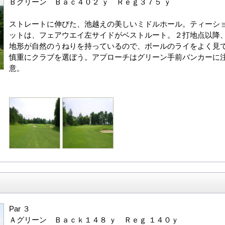
Ｂグリーン Ｂａｃ４０２ ｙ Ｒｅｇ３７５ ｙ
ストレートに伸びた、池越えの美しいミドルホール。ティーシ
ットは、フェアウエイ左サイドがベストルート。２打地点以降
地形が自然のうねりを持っているので、ボールのライをよく見
慎重にクラブを選ぼう。アプローチはグリーン手前バンカーに
意。
Par ３
Ａグリーン Ｂａｃｋ１４８ ｙ Ｒｅｇ １４０ｙ