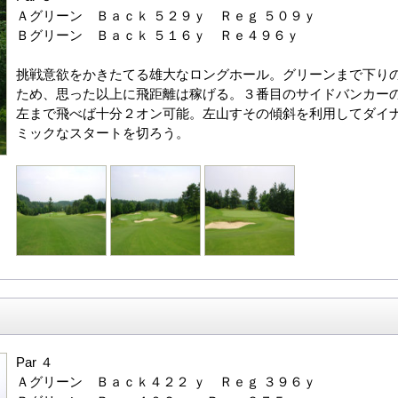
Ａグリーン Ｂａｃｋ ５２９ｙ Ｒｅｇ ５０９ｙ
Ｂグリーン Ｂａｃｋ ５１６ｙ Ｒｅ４９６ｙ
挑戦意欲をかきたてる雄大なロングホール。グリーンまで下り
ため、思った以上に飛距離は稼げる。３番目のサイドバンカー
左まで飛べば十分２オン可能。左山すその傾斜を利用してダイ
ミックなスタートを切ろう。
Par ４
Ａグリーン Ｂａｃｋ４２２ ｙ Ｒｅｇ ３９６ｙ