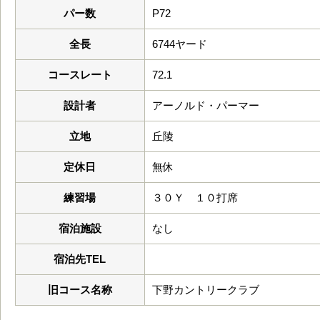
パー数
P72
全長
6744ヤード
コースレート
72.1
設計者
アーノルド・パーマー
立地
丘陵
定休日
無休
練習場
３０Ｙ １０打席
宿泊施設
なし
宿泊先TEL
旧コース名称
下野カントリークラブ