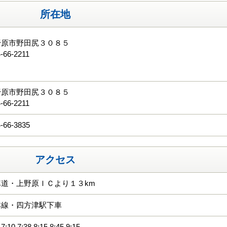
所在地
野原市野田尻３０８５
-66-2211
る
野原市野田尻３０８５
-66-2211
-66-3835
アクセス
道・上野原ＩＣより１３km
本線・四方津駅下車
 7:38 8:15 8:45 9:15