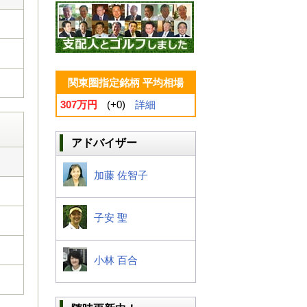
関東圏指定銘柄 平均相場
307万円
(+0)
詳細
アドバイザー
加藤 佐智子
子安 聖
小林 百合