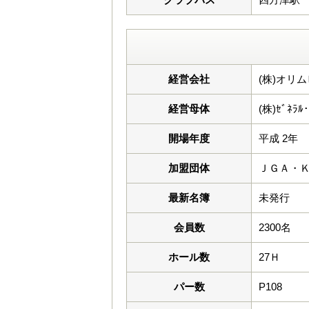
経営会社
(株)オリ
経営母体
(株)ｾﾞﾈﾗﾙ･
開場年度
平成 2年
加盟団体
ＪＧＡ・
最新名簿
未発行
会員数
2300名
ホール数
27Ｈ
パー数
P108