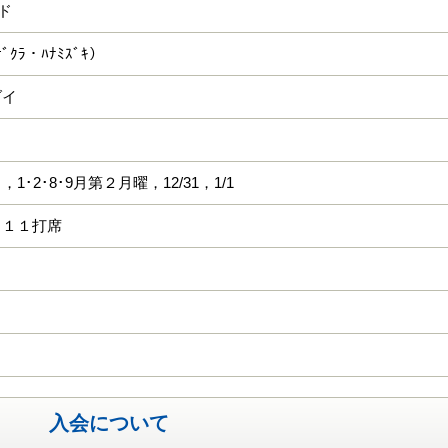
ード
ｻﾞｸﾗ・ﾊﾅﾐｽﾞｷ）
ダイ
1･2･8･9月第２月曜，12/31，1/1
 １１打席
入会について