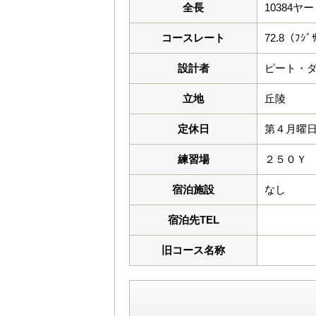
全長
10384ヤ
コースレート
72.8（ﾌｼﾞ
設計者
ピート・
立地
丘陵
定休日
第４月曜日，
練習場
２５０Ｙ
宿泊施設
なし
宿泊先TEL
旧コース名称