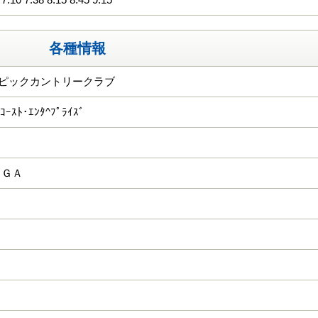
各種情報
ムピックカントリークラブ
ｺｰｽﾄ･ｴﾝﾀ^ﾌﾟﾗｲｽﾞ
ＫＧＡ