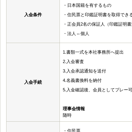
・日本国籍を有するもの
入会条件
・住民票と印鑑証明書を取得でき
・正会員2名の保証人（印鑑証明書
・法人⇔個人
1.書類一式を本社事務所へ提出
2.入会審査
3.入会承認通知を送付
4.名義書換料を納付
入会手続
5.入金確認後、会員としてプレー
理事会情報
随時
・住民票