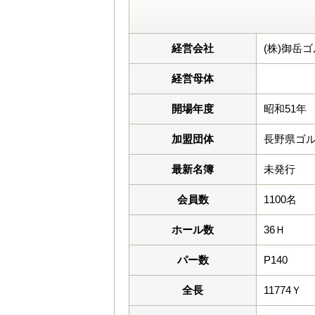
経営会社
(株)御岳
経営母体
開場年度
昭和51年
加盟団体
長野県ゴ
最新名簿
未発行
会員数
1100名
ホール数
36Ｈ
パー数
P140
全長
11774Ｙ