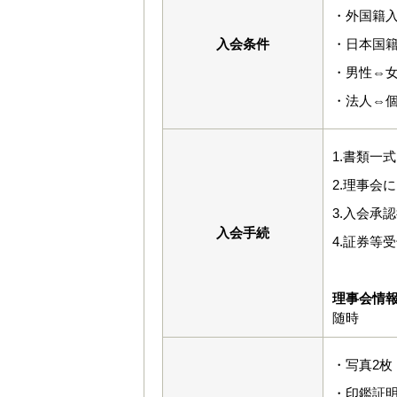
・外国籍入
入会条件
・日本国
・男性⇔
・法人⇔
1.書類一
2.理事会
3.入会承
入会手続
4.証券等
理事会情
随時
・写真2枚（
・印鑑証