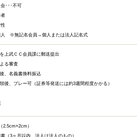
会･･･不可
籍者
女性
個人 ※無記名会員→個人または法人記名式
式を上武ＣＣ会員課に郵送提出
による審査
認後、名義書換料振込
受領後、プレー可（証券等発送には約3週間程度かかる）
報
2.5cm×2cm）
明書（3ヶ月以内 法人は法人のもの）