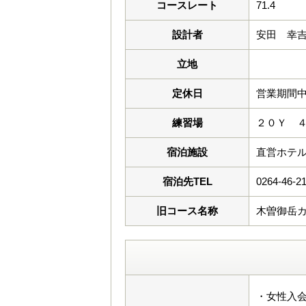
コースレート
71.4
設計者
安田 幸
立地
定休日
営業期間中
練習場
２０Ｙ 
宿泊施設
直営ホテル
宿泊先TEL
0264-46-2
旧コース名称
木曽御岳
・女性入会