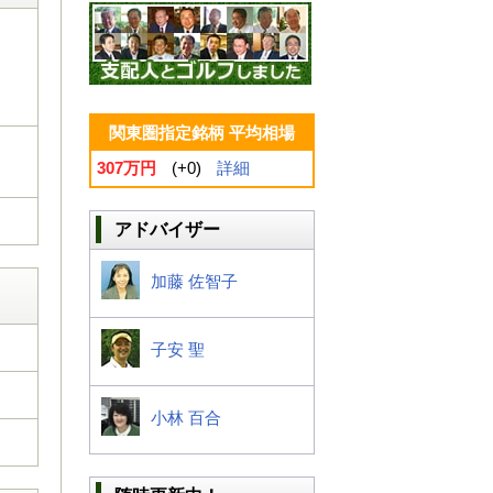
関東圏指定銘柄 平均相場
307万円
(+0)
詳細
アドバイザー
加藤 佐智子
子安 聖
小林 百合