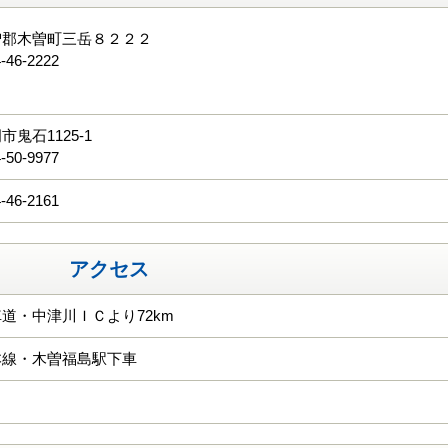
曽郡木曽町三岳８２２２
-46-2222
る
鬼石1125-1
-50-9977
-46-2161
アクセス
道・中津川ＩＣより72km
本線・木曽福島駅下車