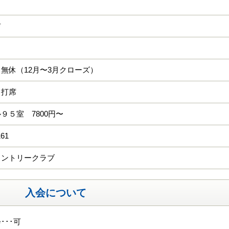
吉
無休（12月〜3月クローズ）
４打席
９５室 7800円〜
161
カントリークラブ
入会について
･･･可