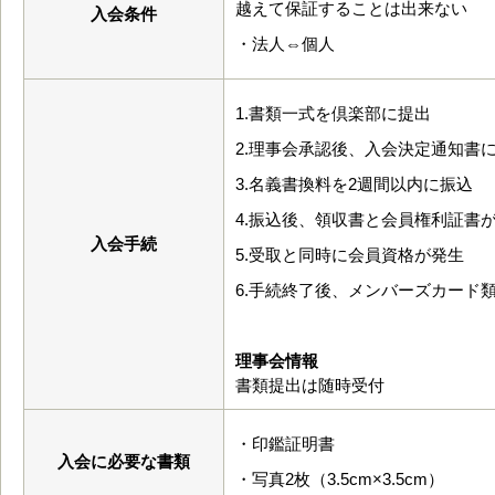
越えて保証することは出来ない
入会条件
・法人⇔個人
1.書類一式を倶楽部に提出
2.理事会承認後、入会決定通知書
3.名義書換料を2週間以内に振込
4.振込後、領収書と会員権利証書
入会手続
5.受取と同時に会員資格が発生
6.手続終了後、メンバーズカード
理事会情報
書類提出は随時受付
・印鑑証明書
入会に必要な書類
・写真2枚（3.5cm×3.5cm）