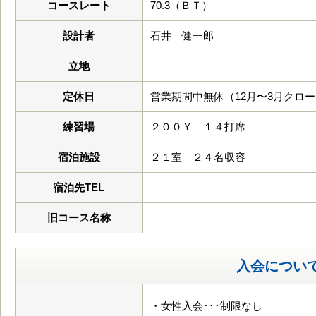
コースレート
70.3（ＢＴ）
設計者
石井 健一郎
立地
定休日
営業期間中無休（12月〜3月クロ
練習場
２００Ｙ １４打席
宿泊施設
２１室 ２４名収容
宿泊先TEL
旧コース名称
入会につい
・女性入会･･･制限なし