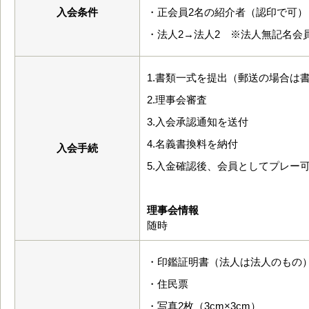
入会条件
・正会員2名の紹介者（認印で可）
・法人2→法人2 ※法人無記名会
1.書類一式を提出（郵送の場合は
2.理事会審査
3.入会承認通知を送付
4.名義書換料を納付
入会手続
5.入金確認後、会員としてプレー
理事会情報
随時
・印鑑証明書（法人は法人のもの
・住民票
・写真2枚（3cm×3cm）