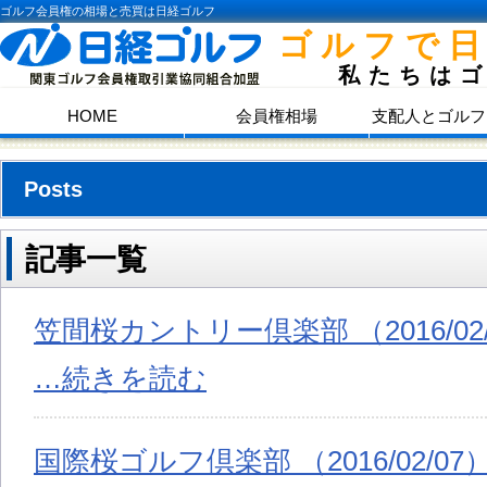
ゴルフ会員権の相場と売買は日経ゴルフ
ゴルフで
私たちは
HOME
会員権相場
支配人とゴルフ
Posts
記事一覧
笠間桜カントリー倶楽部 （2016/02/
…続きを読む
国際桜ゴルフ倶楽部 （2016/02/07