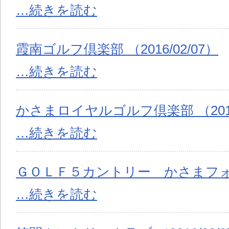
…続きを読む
霞南ゴルフ倶楽部 （2016/02/07）
…続きを読む
かさまロイヤルゴルフ倶楽部 （2016/
…続きを読む
ＧＯＬＦ５カントリー かさまフォレスト
…続きを読む