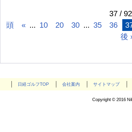
37 / 92
頭
«
...
10
20
30
...
35
36
3
後 
日経ゴルフTOP
会社案内
サイトマップ
Copyright © 2016 Nik