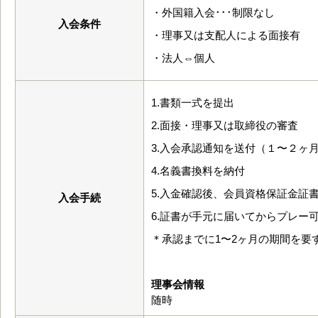
・外国籍入会･･･制限なし
入会条件
・理事又は支配人による面接有
・法人⇔個人
1.書類一式を提出
2.面接・理事又は取締役の審査
3.入会承認通知を送付（１〜２ヶ
4.名義書換料を納付
5.入金確認後、会員資格保証金証
入会手続
6.証書が手元に届いてからプレー
＊承認までに1〜2ヶ月の期間を要
理事会情報
随時