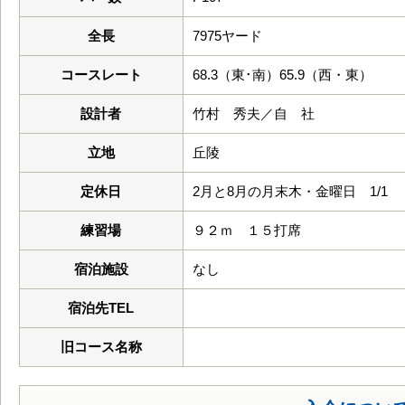
全長
7975ヤード
コースレート
68.3（東･南）65.9（西・東）
設計者
竹村 秀夫／自 社
立地
丘陵
定休日
2月と8月の月末木・金曜日 1/1
練習場
９２ｍ １５打席
宿泊施設
なし
宿泊先TEL
旧コース名称