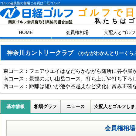
ゴルフ会員権の相場と売買は日経ゴルフ
ゴルフで
私たちは
HOME
会員権相場
支配人とゴルフ
神奈川カントリークラブ
（かながわかんとりーくら
東コース：フェアウエイはなだらかながら随所に谷や崖
南コース：景観のよい山岳コース、打ち上げや打ち下ろ
西コース：距離は短いが池や谷越えなど変化に富み正確
基本情報
相場グラフ
ニュース
支配人とゴルフしま
会員権相場