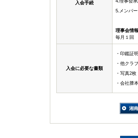
4.理事会
入会手続
5.メンバ
理事会情
毎月１回
・印鑑証
・他クラ
入会に必要な書類
・写真2枚（
・会社謄
湘