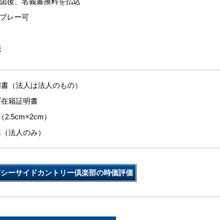
承認後、名義書換料を払込
ープレー可
報
明書（法人は法人のもの）
ブ在籍証明書
2.5cm×2cm）
本（法人のみ）
南シーサイドカントリー倶楽部の時価評価