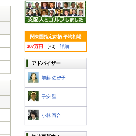
関東圏指定銘柄 平均相場
307万円
(+0)
詳細
アドバイザー
加藤 佐智子
子安 聖
小林 百合