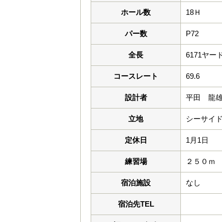
ホール数
18Ｈ
パー数
P72
全長
6171ヤー
コースレート
69.6
設計者
平田 龍
立地
シーサイ
定休日
1月1日
練習場
２５０ｍ
宿泊施設
なし
宿泊先TEL