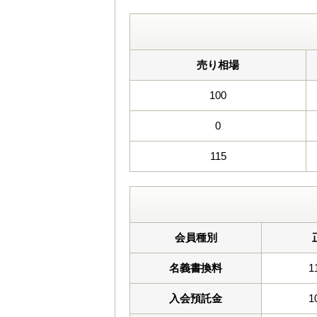
売り相場
100
0
115
会員種別
名義書換料
1
入会預託金
1