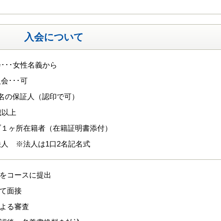
入会について
･･･女性名義から
会･･･可
名の保証人（認印で可）
歳以上
ブ１ヶ所在籍者（在籍証明書添付）
人 ※法人は1口2名記名式
式をコースに提出
にて面接
による審査