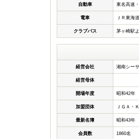
自動車
東名高速・
電車
ＪＲ東海
クラブバス
茅ヶ崎駅より運行
経営会社
湘南シーサ
経営母体
開場年度
昭和42年
加盟団体
ＪＧＡ・
最新名簿
昭和43年
会員数
1860名