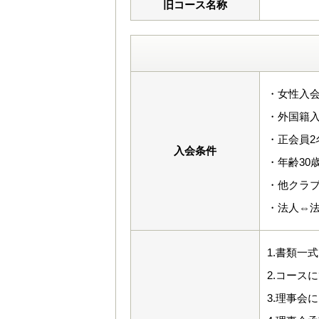
旧コース名称
・女性入会
・外国籍入
・正会員2
入会条件
・年齢30
・他クラ
・法人⇔法
1.書類一
2.コース
3.理事会