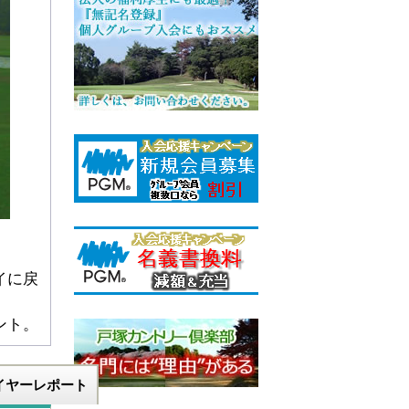
イに戻
ント。
イヤーレポート