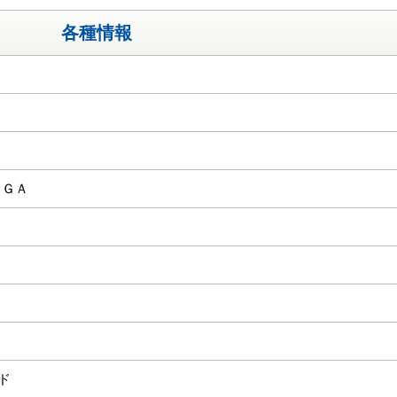
各種情報
ＫＧＡ
ード