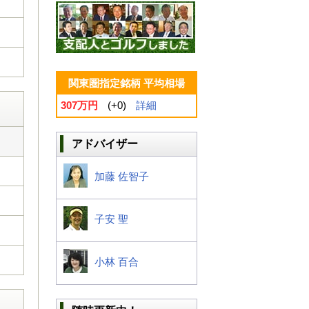
関東圏指定銘柄 平均相場
307万円
(+0)
詳細
アドバイザー
加藤 佐智子
子安 聖
小林 百合