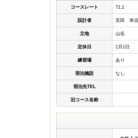
コースレート
71.1
設計者
安田 幸
立地
山岳
定休日
1月1日
練習場
あり
宿泊施設
なし
宿泊先TEL
旧コース名称