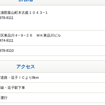
三浦郡葉山町木古庭１０４３−１
878-8111
る
区東品川４−９−２６ ＭＫ東品川ビル
474-8111
878-8110
アクセス
道路・逗子ＩＣより8km
賀線・逗子駅下車
り運行