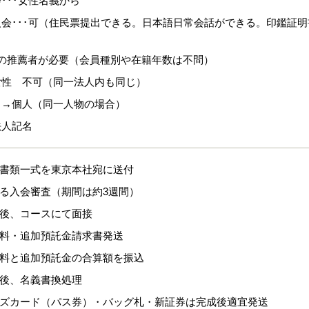
･･･女性名義から
会･･･可（住民票提出できる。日本語日常会話ができる。印鑑証明
名の推薦者が必要（会員種別や在籍年数は不問）
女性 不可（同一法人内も同じ）
名→個人（同一人物の場合）
法人記名
換書類一式を東京本社宛に送付
よる入会審査（期間は約3週間）
査後、コースにて面接
換料・追加預託金請求書発送
換料と追加預託金の合算額を振込
認後、名義書換処理
ーズカード（パス券）・バッグ札・新証券は完成後適宜発送