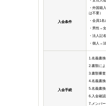
・女性入会
・外国籍入
は不要）
・会員1
入会条件
・男性→
・法人記
・個人→
1.名義書
2.書類に
3.書類審
4.名義書
5.名義書
入会手続
6.入金確
7.メンバ