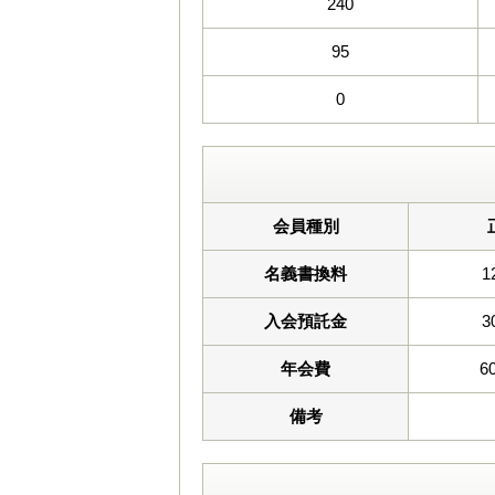
240
95
0
会員種別
名義書換料
1
入会預託金
3
年会費
6
備考