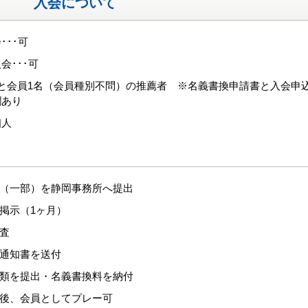
入会について
･･･可
会･･･可
名と会員1名（会員種別不問）の推薦者 ※名義書換申請書と入会申
欄あり
個人
類（一部）を静岡事務所へ提出
内掲示（1ヶ月）
審査
諾通知書を送付
書類を提出・名義書換料を納付
認後、会員としてプレー可