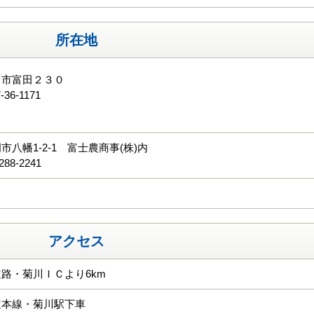
所在地
川市富田２３０
-36-1171
る
市八幡1-2-1 富士農商事(株)内
288-2241
アクセス
路・菊川ＩＣより6km
道本線・菊川駅下車