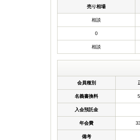
売り相場
相談
0
相談
会員種別
名義書換料
入会預託金
年会費
3
備考