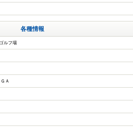
各種情報
平ゴルフ場
ＫＧＡ