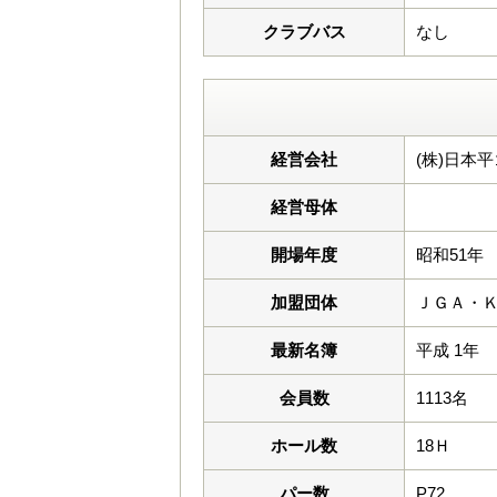
クラブバス
なし
経営会社
(株)日本
経営母体
開場年度
昭和51年
加盟団体
ＪＧＡ・
最新名簿
平成 1年
会員数
1113名
ホール数
18Ｈ
パー数
P72