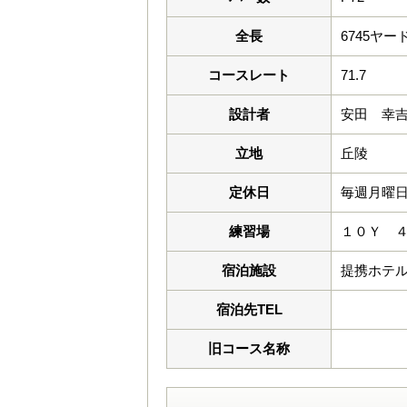
全長
6745ヤー
コースレート
71.7
設計者
安田 幸
立地
丘陵
定休日
毎週月曜日 1
練習場
１０Ｙ 
宿泊施設
提携ホテ
宿泊先TEL
旧コース名称