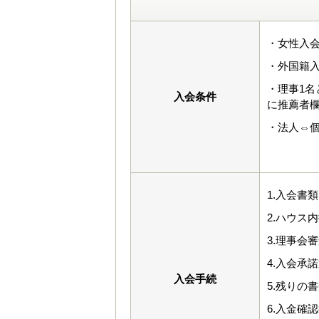
・女性入会
・外国籍入
・理事1
入会条件
に推薦者
・法人⇔
1.入会書
2.ハウス
3.理事会
4.入会承
入会手続
5.残りの
6.入金確