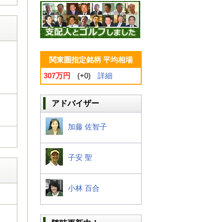
関東圏指定銘柄 平均相場
307万円
(+0)
詳細
アドバイザー
加藤 佐智子
子安 聖
小林 百合