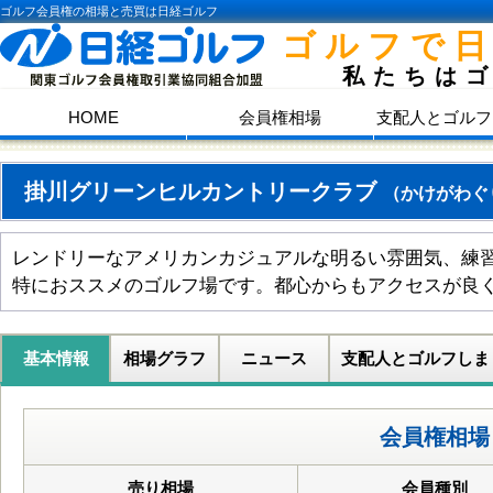
ゴルフ会員権の相場と売買は日経ゴルフ
ゴルフで
私たちは
HOME
会員権相場
支配人とゴルフ
掛川グリーンヒルカントリークラブ
（かけがわぐ
レンドリーなアメリカンカジュアルな明るい雰囲気、練
特におススメのゴルフ場です。都心からもアクセスが良
基本情報
相場グラフ
ニュース
支配人とゴルフしま
会員権相場
売り相場
会員種別