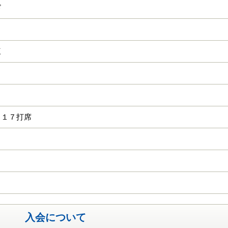
ド
三
 １７打席
入会について