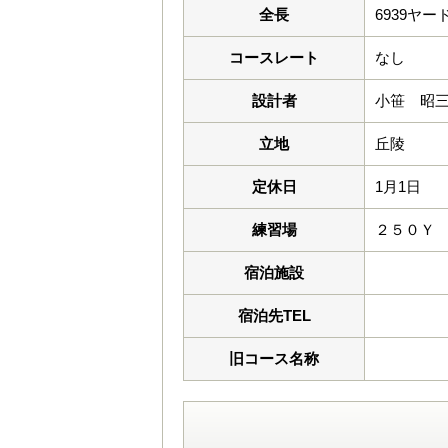
全長
6939ヤー
コースレート
なし
設計者
小笹 昭
立地
丘陵
定休日
1月1日
練習場
２５０Ｙ
宿泊施設
宿泊先TEL
旧コース名称