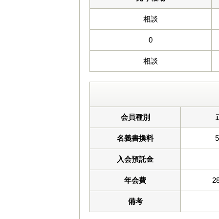
相談
0
相談
会員種別
名義書換料
入会預託金
年会費
2
備考