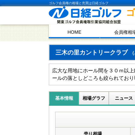
ゴルフ会員権の相場と売買は日経ゴルフ
HOME
会員権相
三木の里カントリークラブ
（
広大な用地にホール間を３０ｍ以上
ールの落としどころも絞られており
基本情報
相場グラフ
ニュース
売り相場