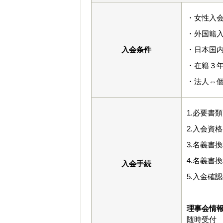
・女性入会
・外国籍入
入会条件
・日本国
・在籍３
・法人⇔
1.必要書
2.入会資
3.名義書
4.名義書
入会手続
5.入金確
理事会情
随時受付