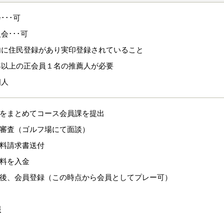
･･･可
会･･･可
内に住民登録があり実印登録されていること
年以上の正会員１名の推薦人が必要
個人
類をまとめてコース会員課を提出
格審査（ゴルフ場にて面談）
換料請求書送付
換料を入金
認後、会員登録（この時点から会員としてプレー可）
報