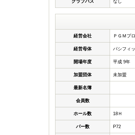
クラブバス
なし
経営会社
ＰＧＭプロ
経営母体
パシフィッ
開場年度
平成 9年
加盟団体
未加盟
最新名簿
会員数
ホール数
18Ｈ
パー数
P72