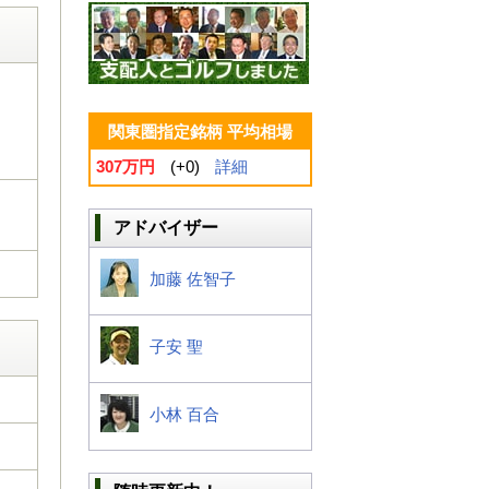
関東圏指定銘柄 平均相場
307万円
(+0)
詳細
アドバイザー
加藤 佐智子
子安 聖
小林 百合