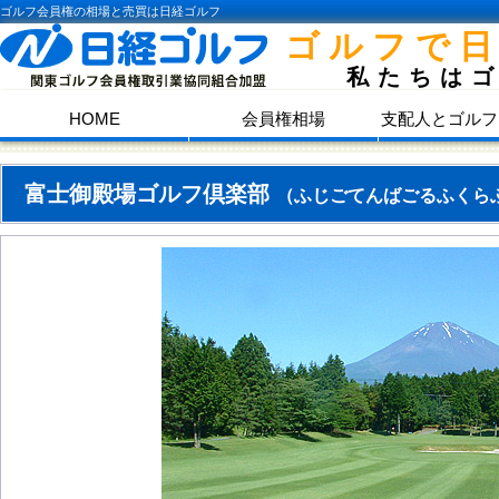
ゴルフ会員権の相場と売買は日経ゴルフ
ゴルフで
私たちは
HOME
会員権相場
支配人とゴルフ
富士御殿場ゴルフ倶楽部
（ふじごてんばごるふくら