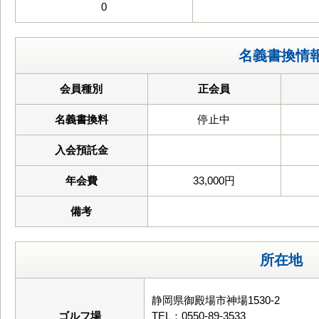
0
名義書換情
会員種別
正会員
名義書換料
停止中
入会預託金
年会費
33,000円
備考
所在地
静岡県御殿場市神場1530-2
ゴルフ場
TEL：0550-89-3533