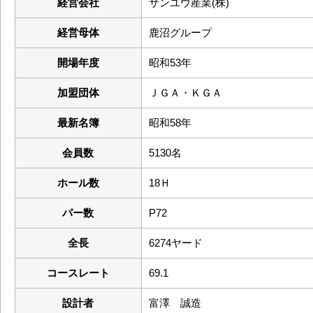
経営会社
サンユウ産業(株)
経営母体
鹿沼グループ
開場年度
昭和53年
加盟団体
ＪＧＡ・ＫＧＡ
最新名簿
昭和58年
会員数
5130名
ホール数
18Ｈ
パー数
P72
全長
6274ヤード
コースレート
69.1
設計者
富澤 誠造