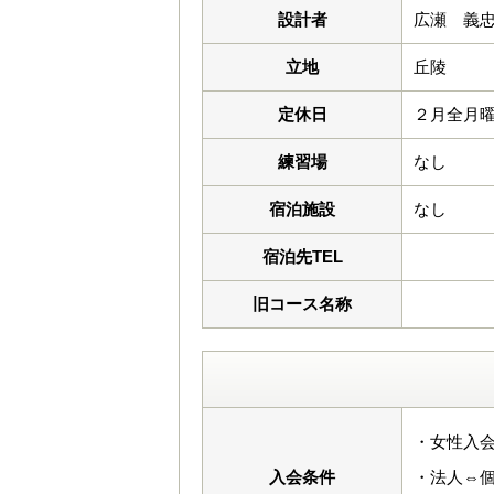
設計者
広瀬 義
立地
丘陵
定休日
２月全月
練習場
なし
宿泊施設
なし
宿泊先TEL
旧コース名称
・女性入会
入会条件
・法人⇔