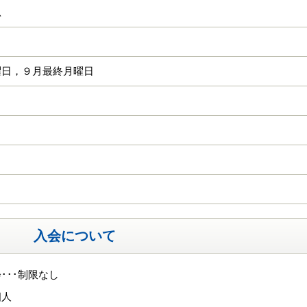
忠
曜日，９月最終月曜日
入会について
･･･制限なし
個人