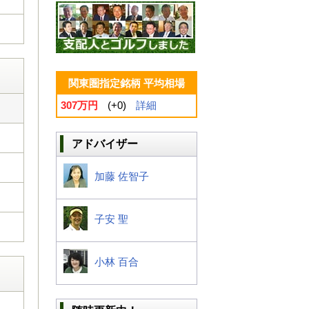
関東圏指定銘柄 平均相場
307万円
(+0)
詳細
アドバイザー
加藤 佐智子
子安 聖
小林 百合