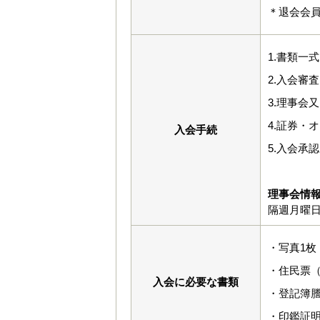
＊退会会
1.書類一
2.入会審査
3.理事会
4.証券・
入会手続
5.入会承
理事会情
隔週月曜
・写真1枚
・住民票
入会に必要な書類
・登記簿
・印鑑証