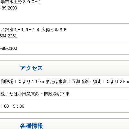
場市水土野３００−１
-89-2000
る
区銀座１−１９−１４ 広徳ビル３Ｆ
564-2251
-88-2100
アクセス
御殿場ＩＣより１０kmまたは東富士五湖道路・須走ＩＣより２k
場線または小田急電鉄・御殿場駅下車
：00 9：00
各種情報