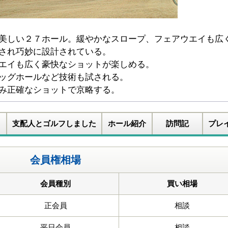
美しい２７ホール。緩やかなスロープ、フェアウエイも広
され巧妙に設計されている。
エイも広く豪快なショットが楽しめる。
ッグホールなど技術も試される。
み正確なショットで京略する。
支配人とゴルフしました
ホール紹介
訪問記
プレ
会員権相場
会員種別
買い相場
正会員
相談
平日会員
相談