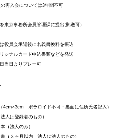
員の再入会については3年間不可
式を東京事務所会員管理課に提出(郵送可）
又は役員会承認後に名義書換料を振込
オリジナルカード申込書類などを発送
認日当日よりプレー可
報
日
（4cm×3cm ポラロイド不可・裏面に住所氏名記入）
（法人は登録者のもの）
謄本（法人のみ）
明書（３ヶ月以内 法人は法人のもの）