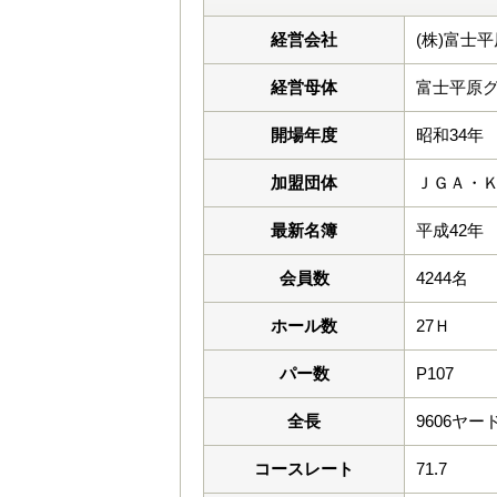
経営会社
(株)富士平
経営母体
富士平原
開場年度
昭和34年
加盟団体
ＪＧＡ・
最新名簿
平成42年
会員数
4244名
ホール数
27Ｈ
パー数
P107
全長
9606ヤー
コースレート
71.7