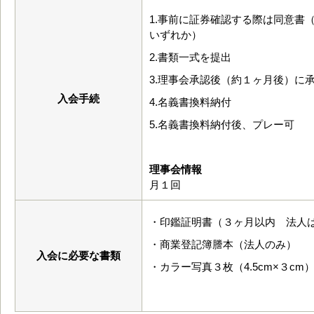
1.事前に証券確認する際は同意書
いずれか）
2.書類一式を提出
3.理事会承認後（約１ヶ月後）に
入会手続
4.名義書換料納付
5.名義書換料納付後、プレー可
理事会情報
月１回
・印鑑証明書（３ヶ月以内 法人
・商業登記簿謄本（法人のみ）
入会に必要な書類
・カラー写真３枚（4.5cm×３cm