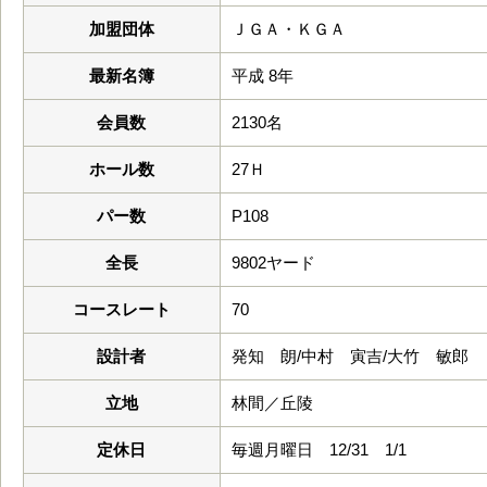
加盟団体
ＪＧＡ・ＫＧＡ
最新名簿
平成 8年
会員数
2130名
ホール数
27Ｈ
パー数
P108
全長
9802ヤード
コースレート
70
設計者
発知 朗/中村 寅吉/大竹 敏郎
立地
林間／丘陵
定休日
毎週月曜日 12/31 1/1