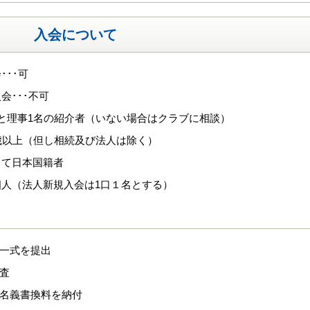
入会について
･･･可
会･･･不可
と理事1名の紹介者（いない場合はクラブに相談）
歳以上（但し相続及び法人は除く）
して日本国籍者
個人（法人新規入会は1口１名とする）
類一式を提出
審査
、名義書換料を納付