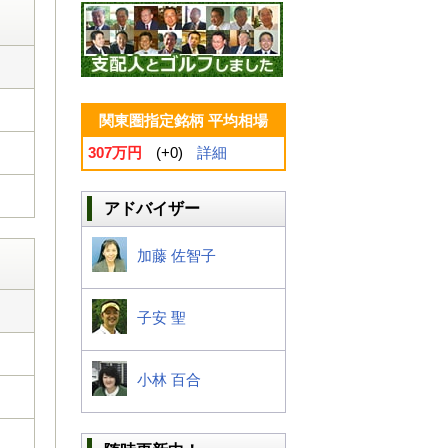
関東圏指定銘柄 平均相場
307万円
(+0)
詳細
アドバイザー
加藤 佐智子
子安 聖
小林 百合