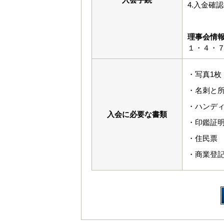
4.入金確
理事会情
１・４・
・写真1枚
・名刺と
・ハンデ
入会に必要な書類
・印鑑証
・住民票
・商業登