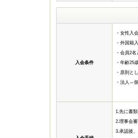
・女性入会
・外国籍入
・会員2名
入会条件
・年齢25
・原則と
・法人⇔
1.先に書
2.理事会
3.承認後
入会手続