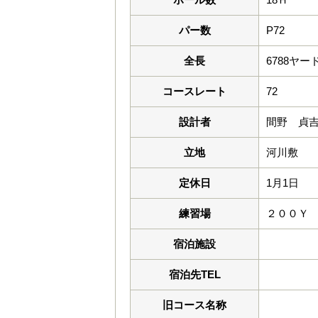
パー数
P72
全長
6788ヤー
コースレート
72
設計者
間野 貞
立地
河川敷
定休日
1月1日
練習場
２００Ｙ
宿泊施設
宿泊先TEL
旧コース名称