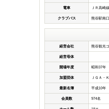
電車
ＪＲ高崎
クラブバス
熊谷駅南口から 
経営会社
熊谷観光ゴ
経営母体
開場年度
昭和37年
加盟団体
ＪＧＡ・
最新名簿
平成10年
会員数
974名
ホール数
18Ｈ