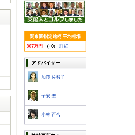
関東圏指定銘柄 平均相場
307万円
(+0)
詳細
アドバイザー
加藤 佐智子
子安 聖
小林 百合