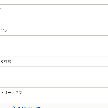
ド
トソン
１０打席
ントリークラブ