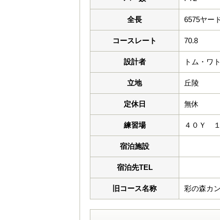
全長
6575ヤー
コースレート
70.8
設計者
トム・ワ
立地
丘陵
定休日
無休
練習場
４０Ｙ 
宿泊施設
宿泊先TEL
旧コース名称
彩の森カ