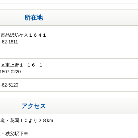
所在地
父市品沢坊ケ入１６４１
-62-1811
る
区東上野１−１６−１
1807-0220
-62-5120
アクセス
道・花園ＩＣより２８km
線・秩父駅下車