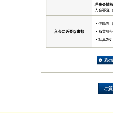
理事会情
入会審査（
・住民票（
入会に必要な書類
・商業登
・写真2枚（
彩の