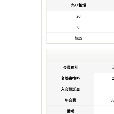
売り相場
20
0
相談
会員種別
名義書換料
入会預託金
年会費
3
備考