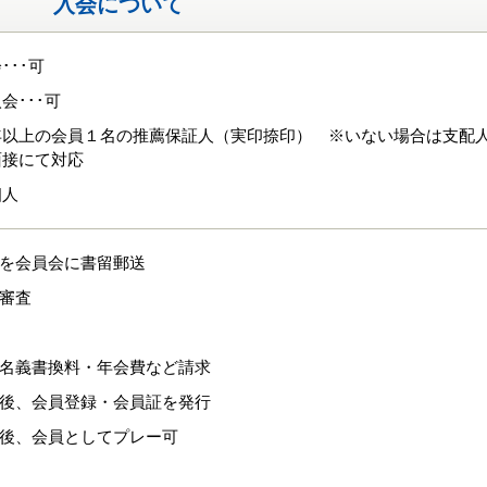
入会について
･･･可
会･･･可
年以上の会員１名の推薦保証人（実印捺印） ※いない場合は支配
面接にて対応
個人
式を会員会に書留郵送
格審査
、名義書換料・年会費など請求
認後、会員登録・会員証を発行
認後、会員としてプレー可