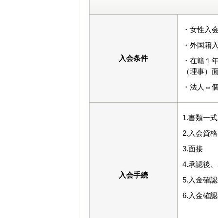
・女性入会
・外国籍入
入会条件
・在籍１
（理事）
・法人⇔
1.書類一
2.入会資
3.面接
4.承認後
入会手続
5.入金確
6.入金確