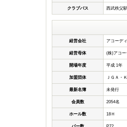
クラブバス
西武秩父駅 8
経営会社
アコーデ
経営母体
(株)アコ
開場年度
平成 1年
加盟団体
ＪＧＡ・
最新名簿
未発行
会員数
2054名
ホール数
18Ｈ
パー数
P72