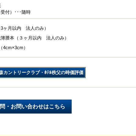
報
受付）･･･随時
3ヶ月以内 法人のみ）
記簿謄本（３ヶ月以内 法人のみ）
4cm×3cm）
森カントリークラブ・ﾎﾃﾙ秩父の時価評価