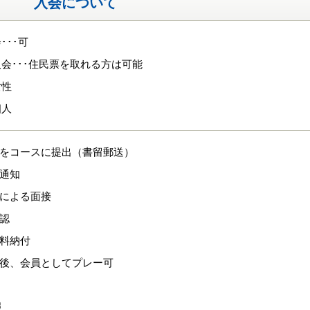
入会について
･･･可
会･･･住民票を取れる方は可能
女性
個人
類をコースに提出（書留郵送）
を通知
等による面接
承認
換料納付
認後、会員としてプレー可
報