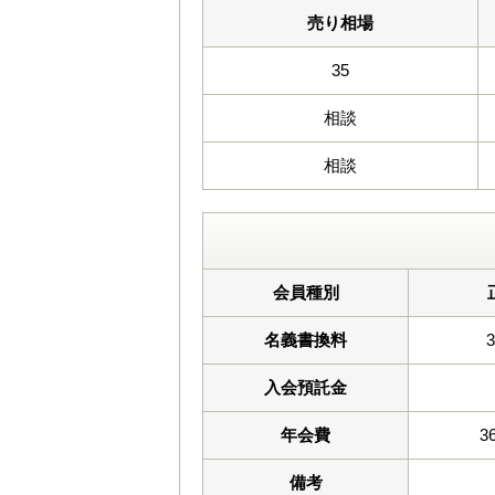
売り相場
35
相談
相談
会員種別
名義書換料
入会預託金
年会費
3
備考