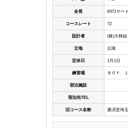
全長
6971ヤー
コースレート
72
設計者
(株)大林組
立地
丘陵
定休日
1月1日
練習場
８０Ｙ 
宿泊施設
宿泊先TEL
旧コース名称
廣済堂埼