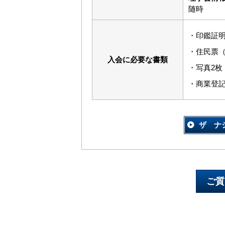
随時
・印鑑証
・住民票
入会に必要な書類
・写真2枚（
・商業登
ザ ナ