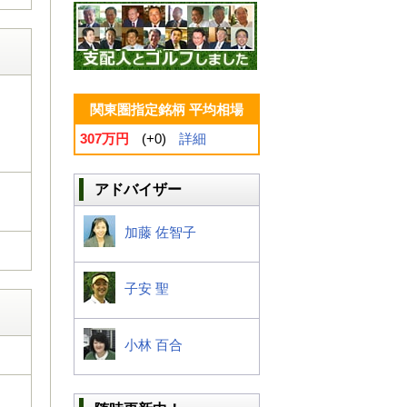
関東圏指定銘柄 平均相場
307万円
(+0)
詳細
アドバイザー
加藤 佐智子
子安 聖
小林 百合