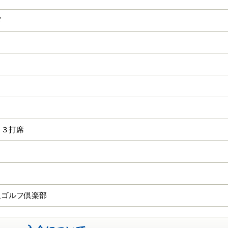
ド
１３打席
玉ゴルフ倶楽部