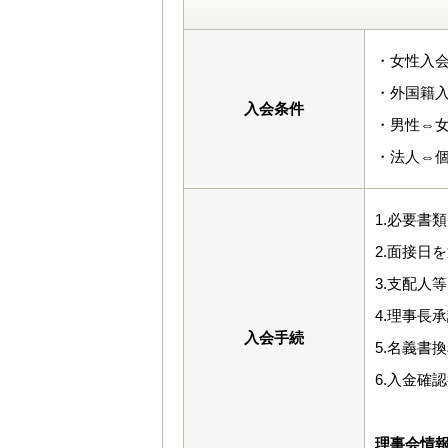
・女性入会
・外国籍入
入会条件
・男性⇔
・法人⇔
1.必要書
2.面接日
3.支配人
4.理事長
入会手続
5.名義書
6.入金確
理事会情