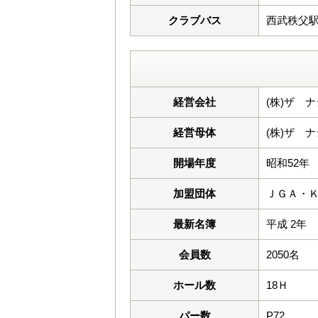
クラブバス
西武秩父駅よ
経営会社
(株)ザ 
経営母体
(株)ザ 
開場年度
昭和52年
加盟団体
ＪＧＡ・
最新名簿
平成 2年
会員数
2050名
ホール数
18Ｈ
パー数
P72