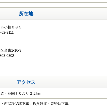
所在地
父市小柱６８５
-62-3111
る
台東1-16-3
803-0302
アクセス
道・花園ＩＣより２２km
線・西武秩父駅下車，秩父鉄道・皆野駅下車