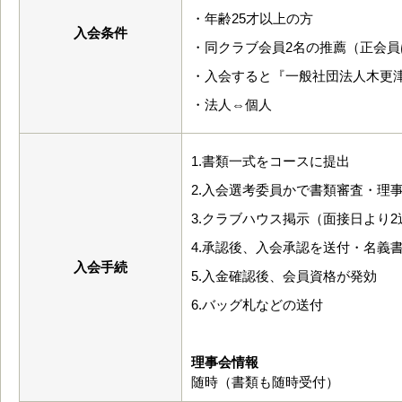
・年齢25才以上の方
入会条件
・同クラブ会員2名の推薦（正会
・入会すると『一般社団法人木更
・法人⇔個人
1.書類一式をコースに提出
2.入会選考委員かで書類審査・理
3.クラブハウス掲示（面接日より2
4.承認後、入会承認を送付・名義
入会手続
5.入金確認後、会員資格が発効
6.バッグ札などの送付
理事会情報
随時（書類も随時受付）