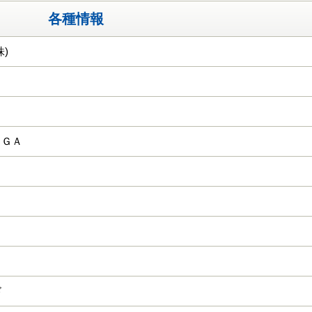
各種情報
)
ＫＧＡ
ド