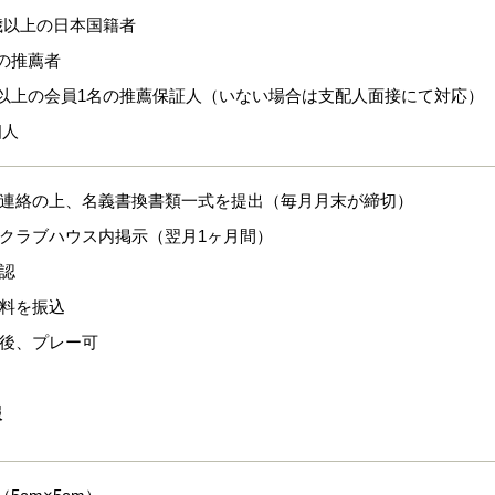
歳以上の日本国籍者
の推薦者
以上の会員1名の推薦保証人（いない場合は支配人面接にて対応）
個人
に連絡の上、名義書換書類一式を提出（毎月月末が締切）
びクラブハウス内掲示（翌月1ヶ月間）
承認
換料を振込
認後、プレー可
報