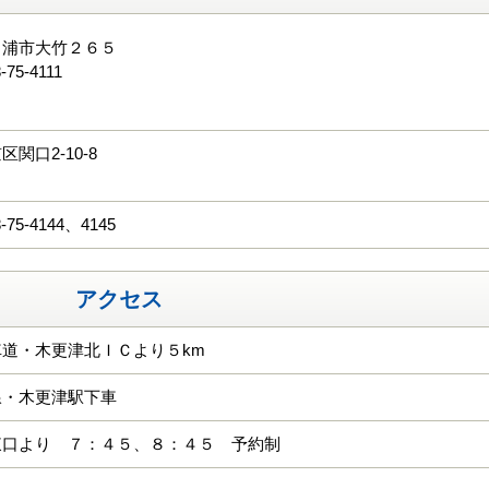
ヶ浦市大竹２６５
-75-4111
る
関口2-10-8
-75-4144、4145
アクセス
道・木更津北ＩＣより５km
線・木更津駅下車
東口より ７：４５、８：４５ 予約制