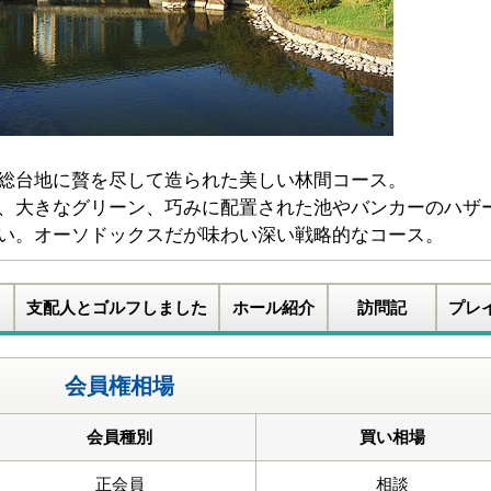
総台地に贅を尽して造られた美しい林間コース。
、大きなグリーン、巧みに配置された池やバンカーのハザ
い。オーソドックスだが味わい深い戦略的なコース。
支配人とゴルフしました
ホール紹介
訪問記
プレ
会員権相場
会員種別
買い相場
正会員
相談