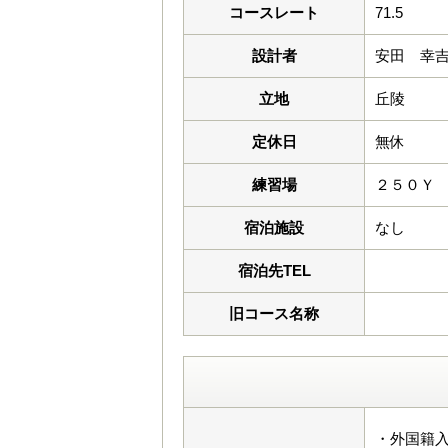
コースレート
71.5
設計者
安田 幸
立地
丘陵
定休日
無休
練習場
２５０Ｙ
宿泊施設
なし
宿泊先TEL
旧コース名称
・外国籍入