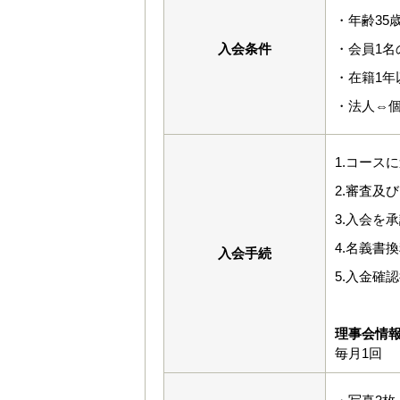
・年齢35
入会条件
・会員1名
・在籍1年
・法人⇔
1.コース
2.審査及
3.入会を
4.名義書
入会手続
5.入金確
理事会情
毎月1回