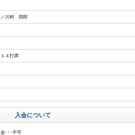
吉／川村 四郎
 １４打席
入会について
会･･･不可