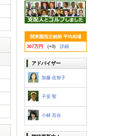
関東圏指定銘柄 平均相場
307万円
(+0)
詳細
アドバイザー
加藤 佐智子
子安 聖
小林 百合