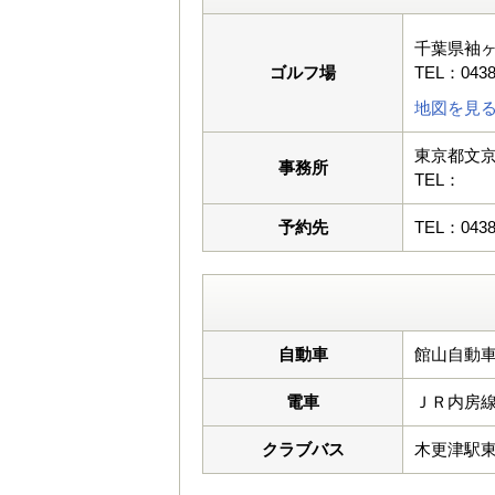
千葉県袖
ゴルフ場
TEL：0438
地図を見
東京都文京区
事務所
TEL：
予約先
TEL：0438
自動車
館山自動車
電車
ＪＲ内房
クラブバス
木更津駅