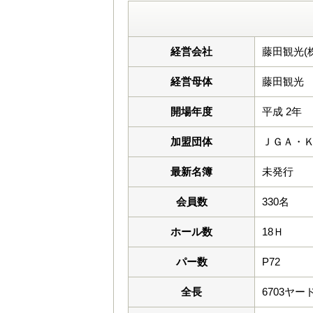
経営会社
藤田観光(株
経営母体
藤田観光
開場年度
平成 2年
加盟団体
ＪＧＡ・
最新名簿
未発行
会員数
330名
ホール数
18Ｈ
パー数
P72
全長
6703ヤー