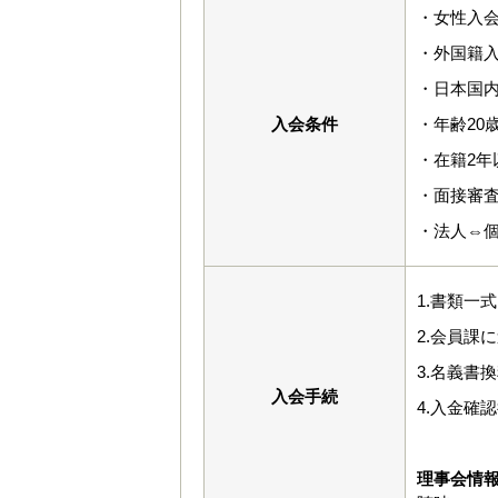
・女性入会
・外国籍入
・日本国
入会条件
・年齢20
・在籍2年
・面接審
・法人⇔
1.書類一
2.会員課
3.名義書
入会手続
4.入金確
理事会情