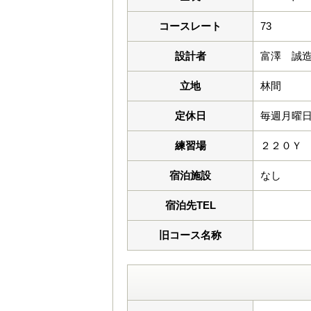
コースレート
73
設計者
富澤 誠
立地
林間
定休日
毎週月曜日 
練習場
２２０Ｙ
宿泊施設
なし
宿泊先TEL
旧コース名称