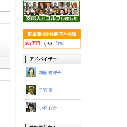
関東圏指定銘柄 平均相場
307万円
(+0)
詳細
アドバイザー
加藤 佐智子
子安 聖
小林 百合