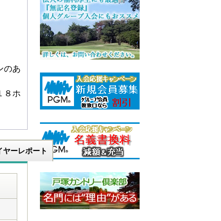
ンのあ
１８ホ
イヤーレポート