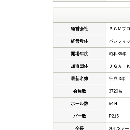
経営会社
ＰＧＭプロ
経営母体
パシフィッ
開場年度
昭和39年
加盟団体
ＪＧＡ・
最新名簿
平成 3年
会員数
3720名
ホール数
54Ｈ
パー数
P215
全長
20173ヤ