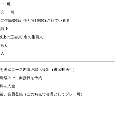
･･･可
会･･･可
内に住民登録があり実印登録されている者
歳以上
以上の正会員1名の推薦人
査あり
個人
式を総武コース内管理課へ提出（書留郵送可）
に連絡の上、面接日を予約
換料を入金
認後、会員登録（この時点で会員としてプレー可）
報