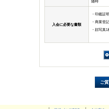
随時
・印鑑証
・商業登
入会に必要な書類
・顔写真1枚