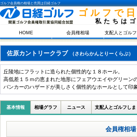
ゴルフ会員権の相場と売買は日経ゴルフ
ゴルフで
私たちは
HOME
会員権相場
支配人とゴルフ
佐原カントリークラブ
（さわらかんとりーくらぶ）
丘陵地にフラットに造られた個性的な１８ホール。
高低差１５ｍの恵まれた地形にフェアウエイやグリーン
バンカーのハザードが美しさく個性的なホールとして印
基本情報
相場グラフ
ニュース
支配人とゴルフしま
会員権相場