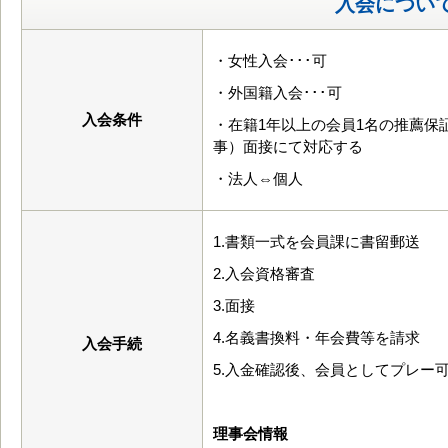
入会につい
・女性入会･･･可
・外国籍入会･･･可
入会条件
・在籍1年以上の会員1名の推薦保
事）面接にて対応する
・法人⇔個人
1.書類一式を会員課に書留郵送
2.入会資格審査
3.面接
4.名義書換料・年会費等を請求
入会手続
5.入金確認後、会員としてプレー
理事会情報