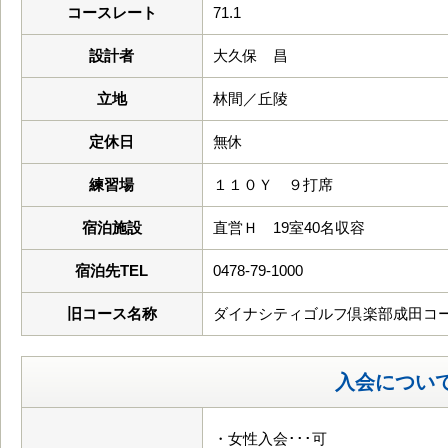
コースレート
71.1
設計者
大久保 昌
立地
林間／丘陵
定休日
無休
練習場
１１０Ｙ ９打席
宿泊施設
直営Ｈ 19室40名収容
宿泊先TEL
0478-79-1000
旧コース名称
ダイナシティゴルフ倶楽部成田コ
入会につい
・女性入会･･･可