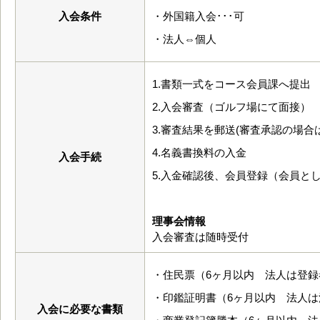
入会条件
・外国籍入会･･･可
・法人⇔個人
1.書類一式をコース会員課へ提出
2.入会審査（ゴルフ場にて面接）
3.審査結果を郵送(審査承認の場
4.名義書換料の入金
入会手続
5.入金確認後、会員登録（会員と
理事会情報
入会審査は随時受付
・住民票（6ヶ月以内 法人は登録
・印鑑証明書（6ヶ月以内 法人
入会に必要な書類