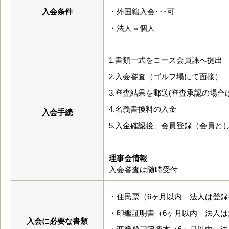
入会条件
・外国籍入会･･･可
・法人⇔個人
1.書類一式をコース会員課へ提出
2.入会審査（ゴルフ場にて面接）
3.審査結果を郵送(審査承認の場
4.名義書換料の入金
入会手続
5.入金確認後、会員登録（会員と
理事会情報
入会審査は随時受付
・住民票（6ヶ月以内 法人は登録
・印鑑証明書（6ヶ月以内 法人
入会に必要な書類