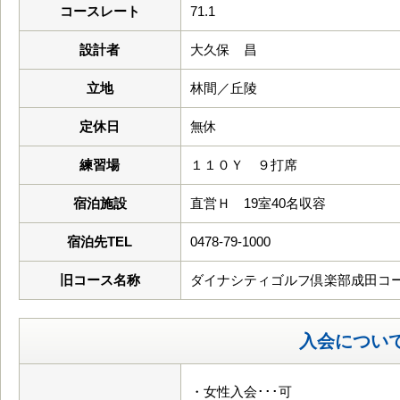
コースレート
71.1
設計者
大久保 昌
立地
林間／丘陵
定休日
無休
練習場
１１０Ｙ ９打席
宿泊施設
直営Ｈ 19室40名収容
宿泊先TEL
0478-79-1000
旧コース名称
ダイナシティゴルフ倶楽部成田コ
入会につい
・女性入会･･･可