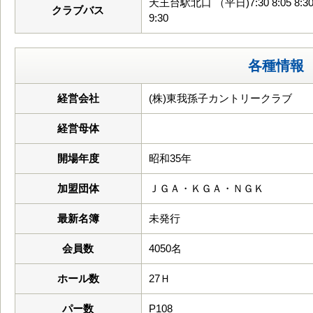
天王台駅北口 （平日)7:30 8:05 8:30 9:
クラブバス
9:30
各種情報
経営会社
(株)東我孫子カントリークラブ
経営母体
開場年度
昭和35年
加盟団体
ＪＧＡ・ＫＧＡ・ＮＧＫ
最新名簿
未発行
会員数
4050名
ホール数
27Ｈ
パー数
P108