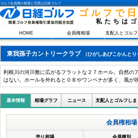
ゴルフ会員権の相場と売買は日経ゴルフ
ゴルフで
私たちは
HOME
会員権相場
支配人とゴルフ
東我孫子カントリークラブ
（ひがしあびこかんとり
利根川の河川敷に広がるフラットな２７ホール。自然の
はない。ホールを外れるとＯＢやワンペナが多く、風が
基本情報
相場グラフ
ニュース
支配人とゴルフしま
会員権相場
売り相場
会員種別