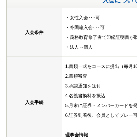
入会につい
・女性入会･･･可
・外国籍入会･･･可
入会条件
・義務教育修了者で印鑑証明書が
・法人⇔個人
1.書類一式をコースに提出（毎月10
2.書類審査
3.承認通知を送付
4.名義書換料を振込
入会手続
5.月末に証券・メンバーカードを
6.証券到着後、会員としてプレー
理事会情報