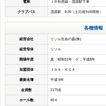
電車
ＪＲ外房線・茂原駅下車
クラブバス
茂原駅 8:30（土日祝9:00増発）
各種情報
経営会社
リソル生命の森(株)
経営母体
リソル
開場年度
真：昭和51年 ゲ：平成8年
加盟団体
ＪＧＡ・ＫＧＡ
最新名簿
平成 8年
会員数
2175名
ホール数
45Ｈ