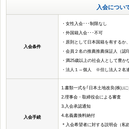
入会につい
・女性入会･･･制限なし
・外国籍入会･･･不可
・原則として日本国籍を有するか
入会条件
・会員２名の推薦推薦保証人（認
・満25歳以上の社会人として豊か
・法人１⇔個人 ※但し法人２名
1.書類一式を｢日本土地改良(株)｣
2.理事会・取締役会による審査
3.入会承認通知
4.名義書換料納付
入会手続
＊入会希望者に対する説明会（私