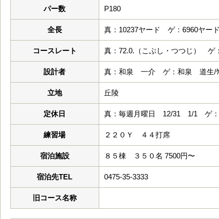
パー数
P180
全長
真：10237ヤード ゲ：6960ヤー
コースレート
真：72.0.（こぶし・つつじ） ゲ：7
設計者
真：和泉 一介 ゲ：和泉 道生/ｹﾞｰﾘ
立地
丘陵
定休日
真：毎週月曜日 12/31 1/1 ゲ：
練習場
２２０Ｙ ４４打席
宿泊施設
８５棟 ３５０名 7500円〜
宿泊先TEL
0475-35-3333
旧コース名称