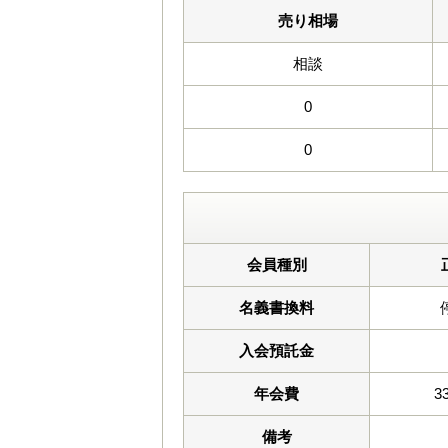
売り相場
相談
0
0
会員種別
名義書換料
入会預託金
年会費
3
備考