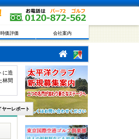
！
時価評価
会社案内
トに造
た林間
イヤーレポート