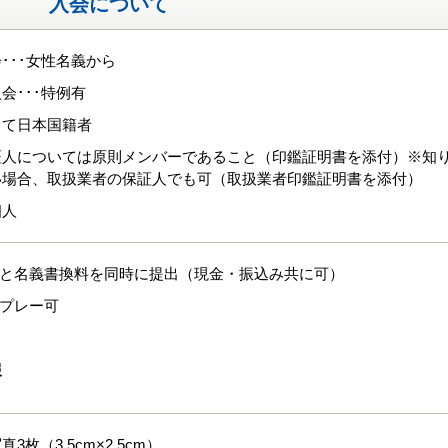
入会について
･･･女性名義から
会･･･特例有
して日本国籍者
証人については原則メンバーであること（印鑑証明書を添付）※知
い場合、取扱業者の保証人でも可（取扱業者印鑑証明書を添付）
個人
式と名義書換料を同時に提出（現金・振込み共に可）
でプレー可
報
3枚（3.5cm×2.5cm）