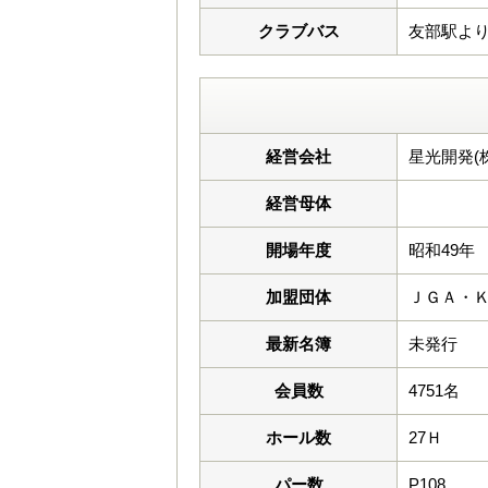
クラブバス
友部駅より（
経営会社
星光開発(株
経営母体
開場年度
昭和49年
加盟団体
ＪＧＡ・
最新名簿
未発行
会員数
4751名
ホール数
27Ｈ
パー数
P108