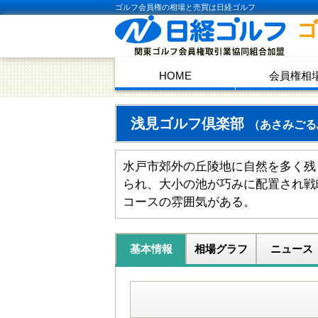
ゴルフ会員権の相場と売買は日経ゴルフ
HOME
会員権相
浅見ゴルフ倶楽部
（あさみごる
水戸市郊外の丘陵地に自然を多く残
られ、大小の池が巧みに配置され戦
コースの雰囲気がある。
基本情報
相場グラフ
ニュース