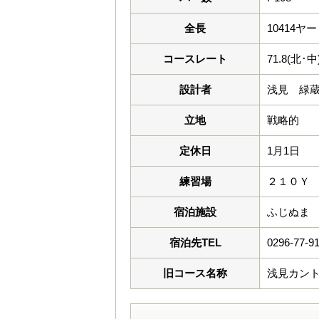
全長
10414ヤ
コースレート
71.8(北･中
設計者
浅見 緑
立地
戦略的
定休日
1月1日
練習場
２１０Ｙ
宿泊施設
ふじぬま
宿泊先TEL
0296-77-9
旧コース名称
浅見カン