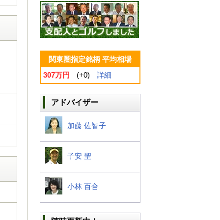
関東圏指定銘柄 平均相場
307万円
(+0)
詳細
アドバイザー
加藤 佐智子
子安 聖
小林 百合