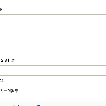
ード
)
蔵
 ２８打席
111
トリー倶楽部