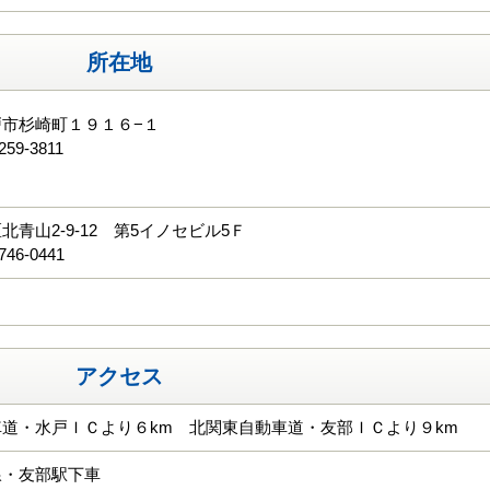
所在地
市杉崎町１９１６−１
259-3811
る
北青山2-9-12 第5イノセビル5Ｆ
746-0441
アクセス
道・水戸ＩＣより６km 北関東自動車道・友部ＩＣより９km
線・友部駅下車