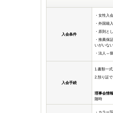
・女性入会
・外国籍入
・原則と
入会条件
・推薦保
いがいな
・法人⇔
1.書類一
2.預り証
入会手続
理事会情
随時
・カラー写真