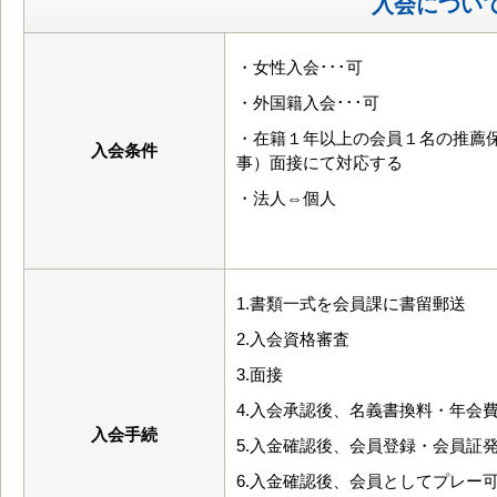
入会につい
・女性入会･･･可
・外国籍入会･･･可
・在籍１年以上の会員１名の推薦
入会条件
事）面接にて対応する
・法人⇔個人
1.書類一式を会員課に書留郵送
2.入会資格審査
3.面接
4.入会承認後、名義書換料・年会
入会手続
5.入金確認後、会員登録・会員証
6.入金確認後、会員としてプレー