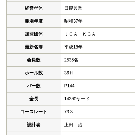
経営母体
日観興業
開場年度
昭和37年
加盟団体
ＪＧＡ・ＫＧＡ
最新名簿
平成18年
会員数
2535名
ホール数
36Ｈ
パー数
P144
全長
14390ヤード
コースレート
73.3
設計者
上田 治