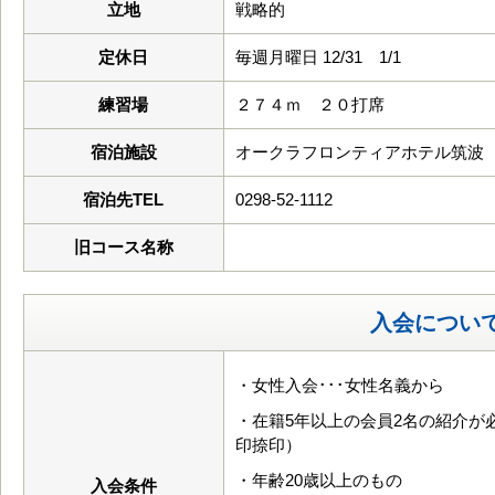
立地
戦略的
定休日
毎週月曜日 12/31 1/1
練習場
２７４ｍ ２０打席
宿泊施設
オークラフロンティアホテル筑波
宿泊先TEL
0298-52-1112
旧コース名称
入会につい
・女性入会･･･女性名義から
・在籍5年以上の会員2名の紹介が
印捺印）
・年齢20歳以上のもの
入会条件