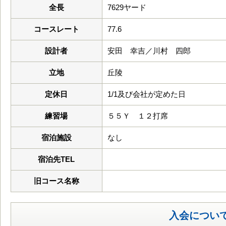
全長
7629ヤード
コースレート
77.6
設計者
安田 幸吉／川村 四郎
立地
丘陵
定休日
1/1及び会社が定めた日
練習場
５５Ｙ １２打席
宿泊施設
なし
宿泊先TEL
旧コース名称
入会につい