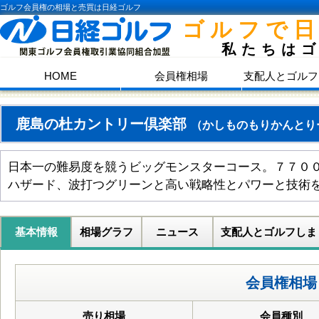
ゴルフ会員権の相場と売買は日経ゴルフ
ゴルフで
私たちは
HOME
会員権相場
支配人とゴルフ
鹿島の杜カントリー倶楽部
（かしものもりかんとり
日本一の難易度を競うビッグモンスターコース。７７０
ハザード、波打つグリーンと高い戦略性とパワーと技術
基本情報
相場グラフ
ニュース
支配人とゴルフしま
会員権相場
売り相場
会員種別