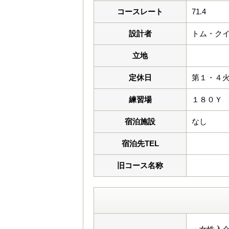
コースレート
71.4
設計者
トム・ク
立地
定休日
第１・４
練習場
１８０Ｙ
宿泊施設
なし
宿泊先TEL
旧コース名称