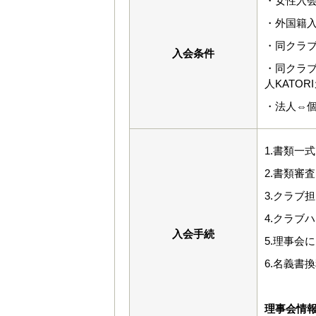
・女性入会
・外国籍入
・同クラブ
入会条件
・同クラ
人KATO
・法人⇔
1.書類一
2.書類審査
3.クラブ
4.クラブ
入会手続
5.理事会
6.名義書
理事会情