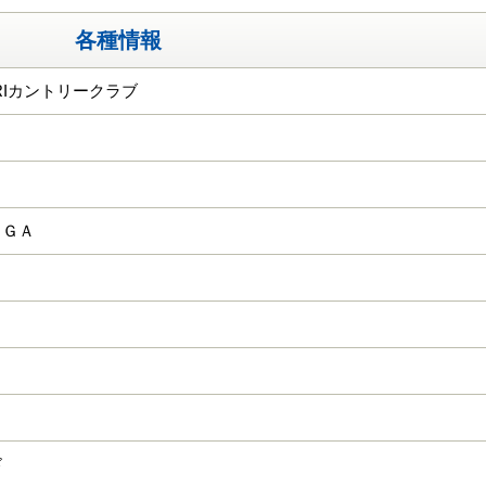
各種情報
ORIカントリークラブ
ＫＧＡ
ド