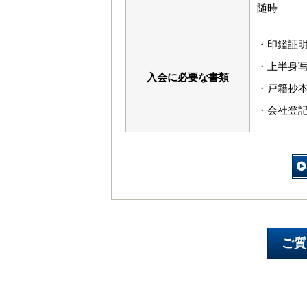
随時
・印鑑証
・上半身写
入会に必要な書類
・戸籍抄
・会社登