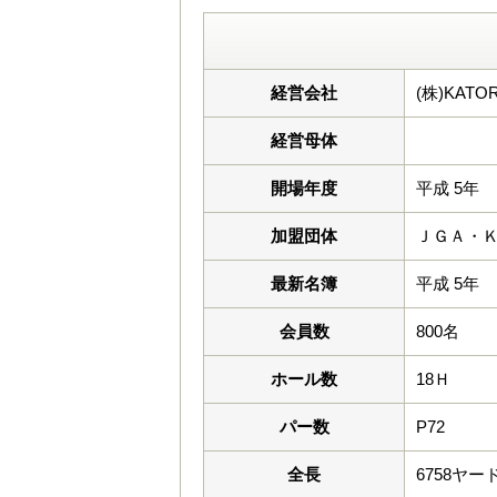
経営会社
(株)KAT
経営母体
開場年度
平成 5年
加盟団体
ＪＧＡ・
最新名簿
平成 5年
会員数
800名
ホール数
18Ｈ
パー数
P72
全長
6758ヤー