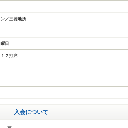
イン／三菱地所
火曜日
 １２打席
入会について