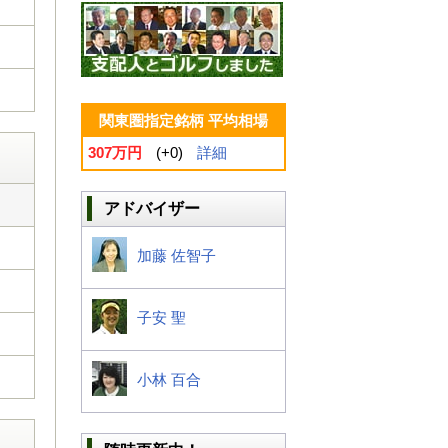
関東圏指定銘柄 平均相場
307万円
(+0)
詳細
アドバイザー
加藤 佐智子
子安 聖
小林 百合