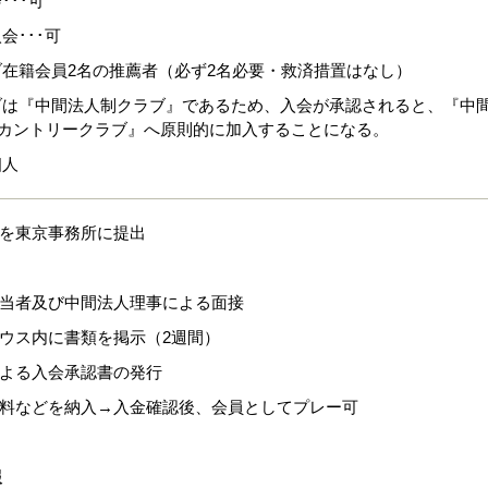
･･･可
会･･･可
在籍会員2名の推薦者（必ず2名必要・救済措置はなし）
ブは『中間法人制クラブ』であるため、入会が承認されると、『中
RIカントリークラブ』へ原則的に加入することになる。
個人
式を東京事務所に提出
担当者及び中間法人理事による面接
ハウス内に書類を掲示（2週間）
による入会承認書の発行
換料などを納入→入金確認後、会員としてプレー可
報