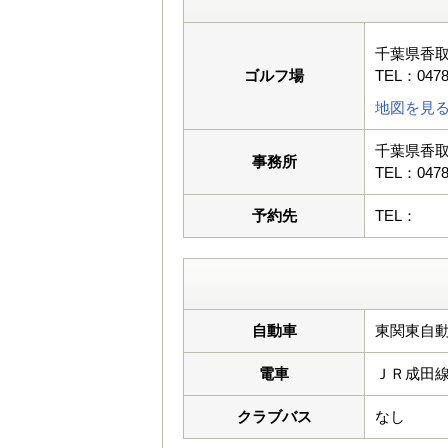
千葉県香
ゴルフ場
TEL：0478
地図を見
千葉県香
事務所
TEL：0478
予約先
TEL：
自動車
東関東自動
電車
ＪＲ成田
クラブバス
なし