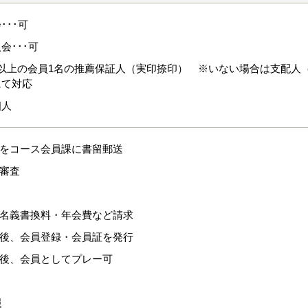
･･･可
会･･･可
年以上の会員1名の推薦保証人（実印捺印） ※いない場合は支配人
にて対応
個人
式をコース会員課に書留郵送
格審査
、名義書換料・年会費など請求
認後、会員登録・会員証を発行
認後、会員としてプレー可
報