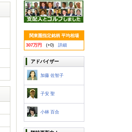
関東圏指定銘柄 平均相場
307万円
(+0)
詳細
アドバイザー
加藤 佐智子
子安 聖
小林 百合