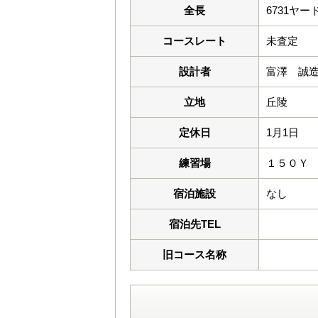
全長
6731ヤー
コースレート
未査定
設計者
富澤 誠
立地
丘陵
定休日
1月1日
練習場
１５０Ｙ
宿泊施設
なし
宿泊先TEL
旧コース名称