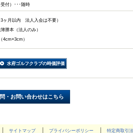
受付）･･･随時
（3ヶ月以内 法人入会は不要）
記簿謄本（法人のみ）
4cm×3cm）
水府ゴルフクラブの時価評価
サイトマップ
プライバシーポリシー
特定商取引