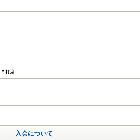
ド
造
 ６打席
入会について