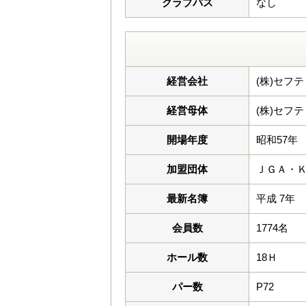
クラブバス
なし
経営会社
(株)セフ
経営母体
(株)セフ
開場年度
昭和57年
加盟団体
ＪＧＡ・
最新名簿
平成 7年
会員数
1774名
ホール数
18Ｈ
パー数
P72