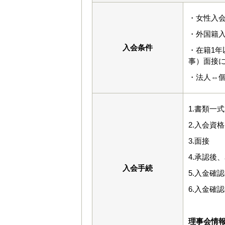
・女性入会
・外国籍入
入会条件
・在籍1
事）面接
・法人⇔
1.書類一
2.入会資
3.面接
4.承認後
入会手続
5.入金確
6.入金確
理事会情